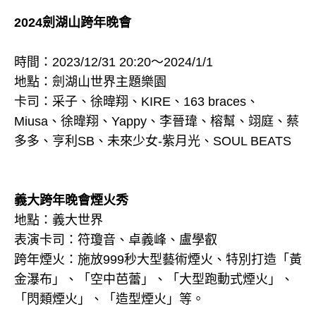
2024劍湖山跨年晚會
時間：2023/12/31 20:20～2024/1/1
地點：劍湖山世界主題樂園
卡司：采子、徐暐翔、KIRE、163 braces、
Miusa、徐暐翔、Yappy、李晉瑋、榕幫、翊庭、蔡
多多、亨利SB、未來少女-紫月光、SOUL BEATS
義大跨年晚會煙火秀
地點：義大世界
表演卡司：符瓊音、卓義峰、盧學叡
跨年煙火：施放999秒大型藝術煙火、特別打造「黃
金瀑布」、「空中芭蕾」、「大型跑動式煙火」、
「閃類煙火」、「造型煙火」等。