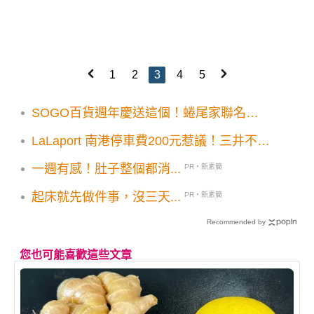
1
2
3
4
5
SOGO百貨週年慶送這個！蜷尾家聯名
SNIDEL推快閃店
LaLaport 南港停車費200元惹議！三井不動
產緊急發聲明澄清說明
一週有感！肚子整個都消...
PR・新素簡
起床就先做件事，沒三天...
PR・新素簡
Recommended by
您也可能喜歡這些文章