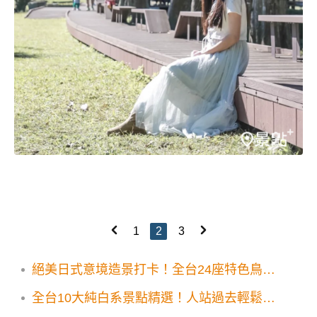
1
2
3
絕美日式意境造景打卡！全台24座特色鳥居
總盤點
全台10大純白系景點精選！人站過去輕鬆拍
就是美照