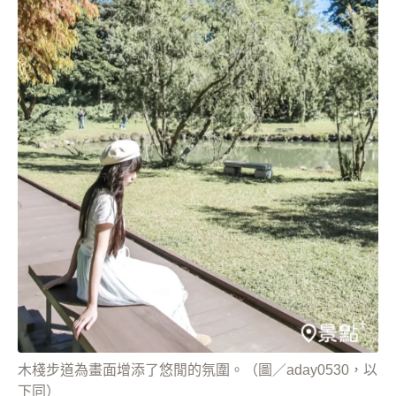
木棧步道為畫面增添了悠閒的氛圍。（圖／aday0530，以
下同）