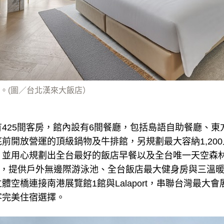
。(圖／台北漢來大飯店）
425間客房，館內設有6間餐廳，包括島語自助餐廳、東
前開放營運的頂級鍋物及牛排館，另規劃最大容納1,20
，並用心規劃出全台最好的飯店早餐以及全台唯一天空森
軒，提供戶外無邊際游泳池、全台飯店最大健身房與三溫
體空橋連接南港展覽館1館與Lalaport，串聯台灣最大
客完美住宿選擇。