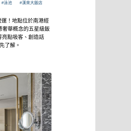
#泳池
#漢來大飯店
營運！地點位於南港經
慧奢華概念的五星級飯
廳等亮點吸客、創造話
先了解。