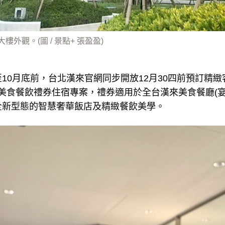
外觀。(圖 / 景點+ 張盈盈)
10月底前，台北漢來官網同步開放12月30四前預訂精緻客
漢來美食餐飲禮券住宿專案，禮券適用於全台漢來美食餐廳(
全新型態的智慧奢華飯店及精緻餐飲美學。