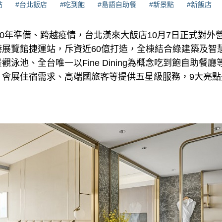
點
#台北飯店
#吃到飽
#島語自助餐
#新景點
#新飯店
10年準備、跨越疫情，台北漢來大飯店10月7日正式對外
港展覽館捷運站，斥資近60億打造，全棟結合綠建築及智
泳池、全台唯一以Fine Dining為概念吃到飽自助餐
、會展住宿需求、高端國旅客等提供五星級服務，9大亮點