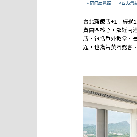
#南港展覽館
#台北景
台北新飯店+1！經過
貿園區核心，鄰近南
店，包括戶外教堂、景觀
題，也為菁英商務客