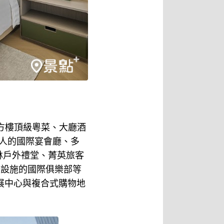
方樓頂級粵菜、大廳酒
0人的國際宴會廳、多
林戶外禮堂、菁英旅客
暖設施的國際俱樂部等
會展中心與複合式購物地