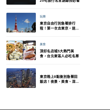
20句旅行名言語錄控必看
玩樂
東京自由行別急著排行
程！第一次去東京，這10
件事更重要
美食
頂好名店城5大熱門美
食，台北東區人必吃名單
東京晚上8點後別急著回
飯店！夜景、美食、深夜
玩法一次整理，東京人的
夜生活才正要開始