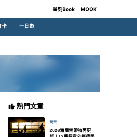
墨刻Book
MOOK
打卡
一日遊
熱門文章
玩樂
2026海關禁帶物再更
新！13種超意外攜帶限