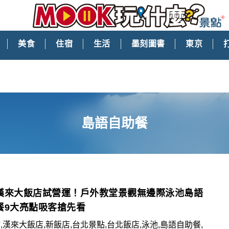
美食
住宿
生活
墨刻圖書
東京
島語自助餐
漢來大飯店試營運！戶外教堂景觀無邊際泳池島語
餐9大亮點吸客搶先看
,漢來大飯店,新飯店,台北景點,台北飯店,泳池,島語自助餐,