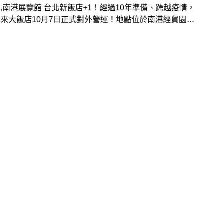
,南港展覽館 台北新飯店+1！經過10年準備、跨越疫情，
來大飯店10月7日正式對外營運！地點位於南港經貿園區
鄰近南港展覽館捷運站，斥資近60億打造，全棟結合綠
及智慧奢華概念的五星級飯店，包括戶外教堂、景觀泳池、
一以Fine Dining為概念吃到飽自助餐廳等亮點吸客、創
題，也為菁英商務客、會展住宿需求、高端國旅客等提供五
務，9大亮點先了解。