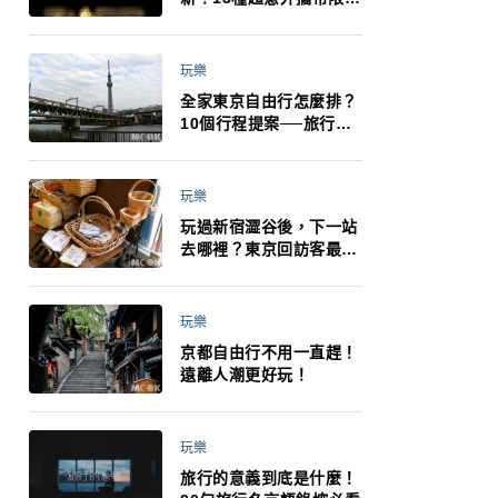
制：猛健樂、直髮梳、藍
牙耳機、暖暖包都有事！
最高還罰百萬！注意事項
玩樂
一次看！
全家東京自由行怎麼排？
10個行程提案──旅行不
再有人喊累喊無聊 X 爸媽
小孩都能找到喜歡的好玩
法！
玩樂
玩過新宿澀谷後，下一站
去哪裡？東京回訪客最推
薦下北澤
玩樂
京都自由行不用一直趕！
遠離人潮更好玩！
玩樂
旅行的意義到底是什麼！