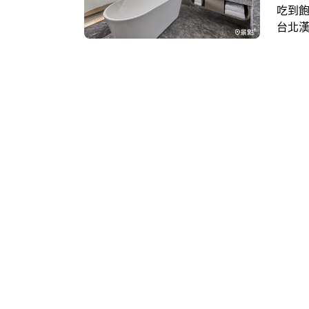
吃到飽
台北漢
核心，
建築
全台唯
造話
星級服