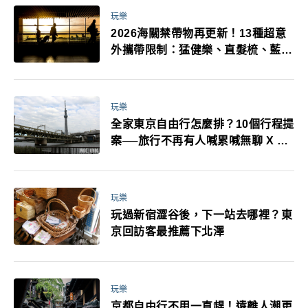
玩樂
2026海關禁帶物再更新！13種超意
外攜帶限制：猛健樂、直髮梳、藍牙
耳機、暖暖包都有事！最高還罰百
萬！注意事項一次看！
玩樂
全家東京自由行怎麼排？10個行程提
案──旅行不再有人喊累喊無聊 X 爸
媽小孩都能找到喜歡的好玩法！
玩樂
玩過新宿澀谷後，下一站去哪裡？東
京回訪客最推薦下北澤
玩樂
京都自由行不用一直趕！遠離人潮更