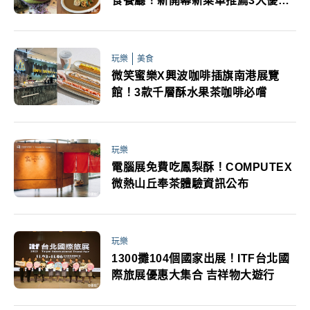
食餐廳！新開幕新菜單推薦3大優惠
活動登場
玩樂
美食
微笑蜜樂X興波咖啡插旗南港展覽
館！3款千層酥水果茶咖啡必嚐
玩樂
電腦展免費吃鳳梨酥！COMPUTEX
微熱山丘奉茶體驗資訊公布
玩樂
1300攤104個國家出展！ITF台北國
際旅展優惠大集合 吉祥物大遊行