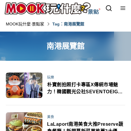
MOOK玩什麼‧景點家
Tag：南港展覽館
南港展覽館
玩樂
朴寶劍拍照打卡專區X傳統市場魅
力！韓國觀光公社SEVENTOEIGHT
表演送機票等大獎
美食
LaLaport南港美食大推Preserve蔬