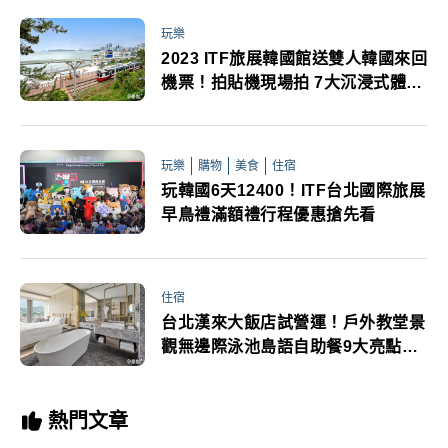
玩樂
2023 ITF旅展韓國館送雙人韓國來回
機票！拍貼機現場拍 7大沉浸式體驗
區打卡有一種驚喜叫韓國
玩樂
購物
美食
住宿
玩韓國6天12400！ITF台北國際旅展
早鳥禮滿額禮行程優惠搶先看
住宿
台北漢來大飯店試營運！戶外教堂景
觀無邊際泳池島語自助餐9大亮點吸
客搶先看
熱門文章