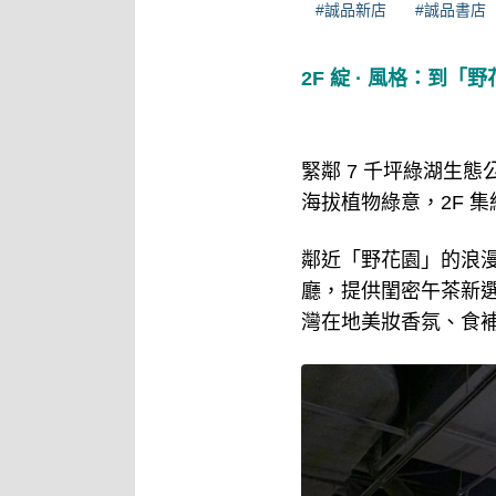
#誠品新店
#誠品書店
2F 綻 · 風格：到
緊鄰 7 千坪綠湖生
海拔植物綠意，2F 
鄰近「野花園」的浪
廳，提供閨密午茶新選擇
灣在地美妝香氛、食