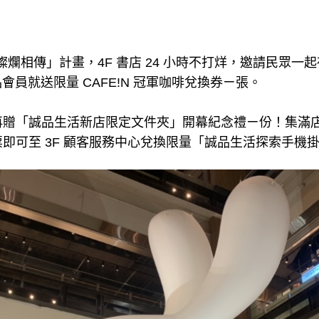
24 燦爛相傳」計畫，4F 書店 24 小時不打烊，邀請民眾一起
品會員就送限量 CAFE!N 冠軍咖啡兌換券ㄧ張。
贈「誠品生活新店限定文件夾」開幕紀念禮ㄧ份！集滿店內
即可至 3F 顧客服務中心兌換限量「誠品生活探索手機