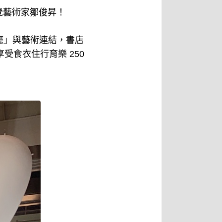
覺藝術家鄒俊昇！
紅廳」與藝術連結，書店
享受食衣住行育樂 250