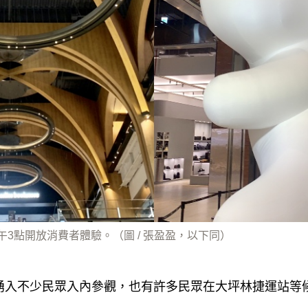
午3點開放消費者體驗。（圖 / 張盈盈，以下同）
00已湧入不少民眾入內參觀，也有許多民眾在大坪林捷運站等