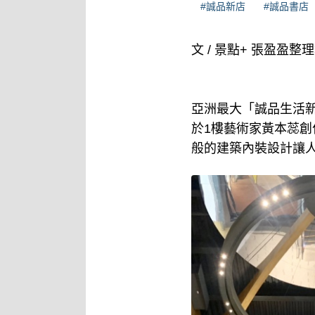
#誠品新店
#誠品書店
文 / 景點+ 張盈盈整
亞洲最大「誠品生活新店
於1樓藝術家黃本蕊創
般的建築內裝設計讓