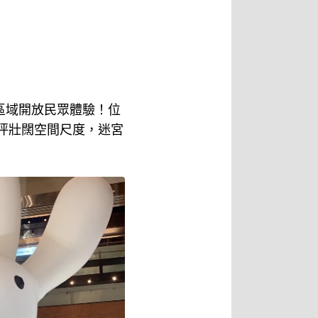
份區域開放民眾體驗！位
千坪壯闊空間尺度，迷宮
！