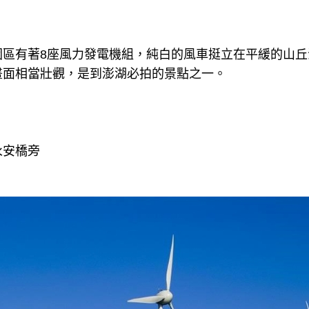
園區有著8座風力發電機組，純白的風車挺立在平緩的山丘
畫面相當壯觀，是到澎湖必拍的景點之一。
永安橋旁