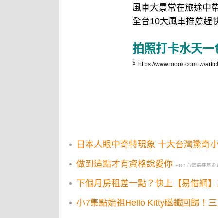
風車大景常在旅途中
全台10大風車推薦趕
拍照打卡水天一
》
https://www.mook.com.tw/artic
日本人眼中奇特現象 十大台灣驚奇
做到這點才有資格說愛你
PR・台灣癌症基金
下個月房租差一點？快上【易借網】
小7集點始祖Hello Kitty磁鐵回