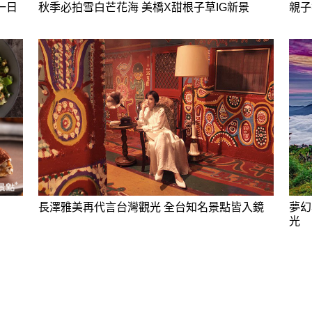
一日
秋季必拍雪白芒花海 美橋X甜根子草IG新景
親子
長澤雅美再代言台灣觀光 全台知名景點皆入鏡
夢幻
光