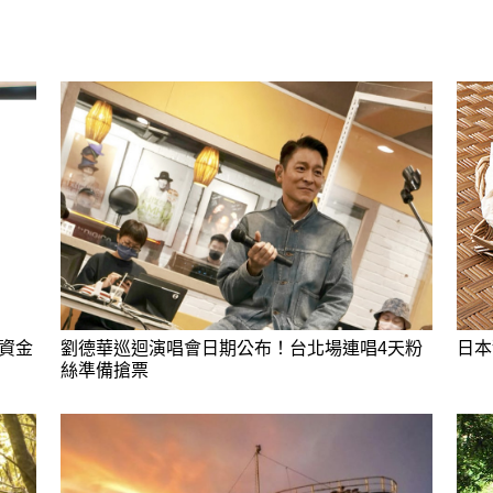
資金
劉德華巡迴演唱會日期公布！台北場連唱4天粉
日本
絲準備搶票