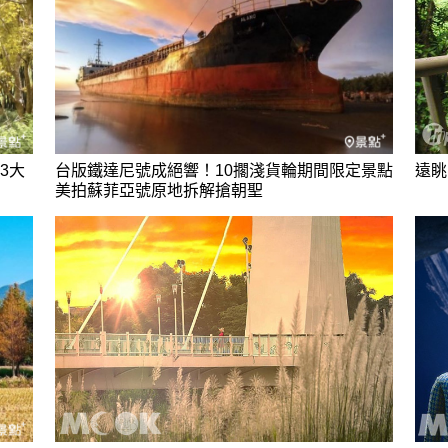
3大
台版鐵達尼號成絕響！10擱淺貨輪期間限定景點
遠眺
美拍蘇菲亞號原地拆解搶朝聖