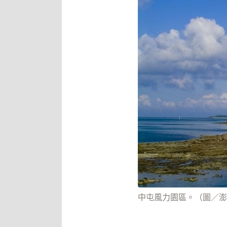
中屯風力園區。（圖／澎