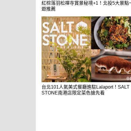
紅棕落羽松禪寺賞景秘境+1！北投5大景點
遊推薦
台北101人氣美式餐廳進駐Lalaport！SALT
STONE南港店限定菜色搶先看