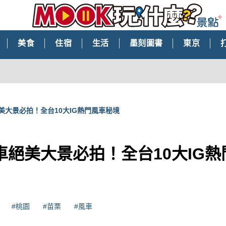
美食
住宿
生活
墨刻圖書
東京
美大景必拍！全台10大IG熱門風車秘境
車絕美大景必拍！全台10大IG
#桃園
#苗栗
#風車