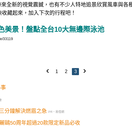
帶來全新的視覺震撼，也有不少人特地追景欣賞風車與各
快收藏起來，加入下次的行程吧！
10
色美景！盤點全台
大無邊際泳池
le/33119
1
2
3
小事
會
三分鐘解決燃眉之急
PR・易借網
歸！三麗鷗50周年超過20款限定新品必收