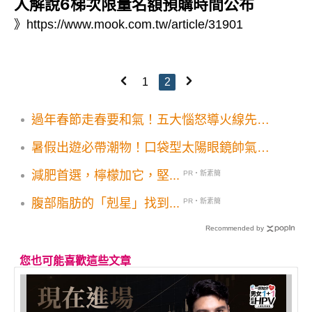
人解說6梯次限量名額預購時間公布
》
https://www.mook.com.tw/article/31901
1
2
過年春節走春要和氣！五大惱怒導火線先避
免
暑假出遊必帶潮物！口袋型太陽眼鏡帥氣防
曬
減肥首選，檸檬加它，堅...
PR・新素簡
腹部脂肪的「剋星」找到...
PR・新素簡
Recommended by
您也可能喜歡這些文章