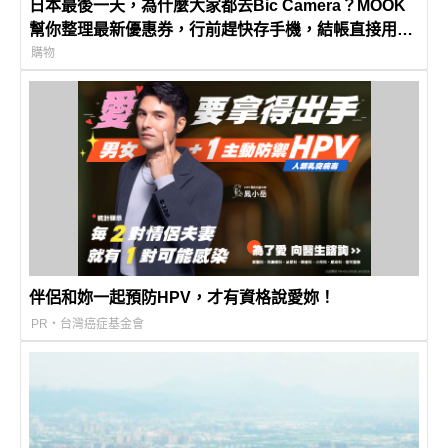
日本最後一天，為什麼大家都去Bic Camera？MOOK
幫你整理最新優惠券，行前趕快存手機，結帳直接用，
最高省10%
購物
伴侶和妳一起預防HPV，才有資格說愛妳！
PR・台灣癌症基金會