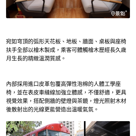
宛如穹頂的弧形天花板、地板、牆面、桌板與座椅
扶手全部以檜木製成，乘客可體觸檜木歷經長久歲
月生長的精緻溫潤質感。
內部採用進口皮革包覆高彈性泡棉的人體工學座
椅，並在表皮車縫線加強立體感，不僅舒適，更具
視覺效果，搭配側牆的壁燈與茶鏡，燈光照射木材
後散射出的光線更能營造出溫暖氣氛。