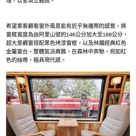
理，以呈現立體感。
希望乘客觀看窗外風景能有近乎無邊際的感覺，將
窗框寬度為由阿里山號的146公分加大至168公分，
超大景觀窗搭配黑色烤漆窗框，以及林鐵經典紅色
金屬窗台，整體氣派典雅，在森林中奔馳，宛如紅
色的絲帶，極具現代感。