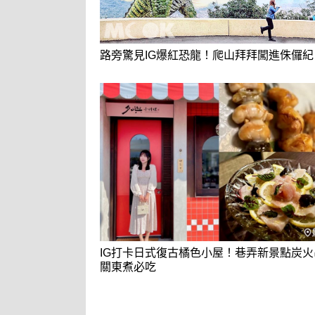
路旁驚見IG爆紅恐龍！爬山拜拜闖進侏儸紀
IG打卡日式復古橘色小屋！巷弄新景點炭火
關東煮必吃