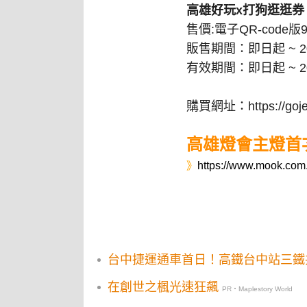
高雄好玩x打狗逛逛券
售價:電子QR-code版
販售期間：即日起 ~ 202
有效期間：即日起 ~ 202
購買網址：https://gojet.
高雄燈會主燈首
》
https://www.mook.com.
台中捷運通車首日！高鐵台中站三鐵
在創世之楓光速狂飆
PR・Maplestory World