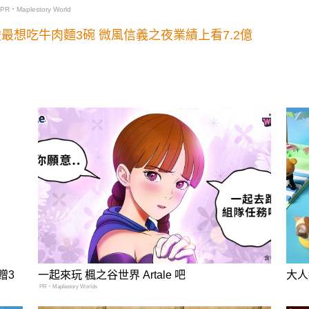
PR・Maplestory World
最想吃牛肉麵3碗 微風信義之夜業績上看7.2億
贈3
一起來玩 楓之谷世界 Artale 吧
大人
PR・Maplestory Worlds