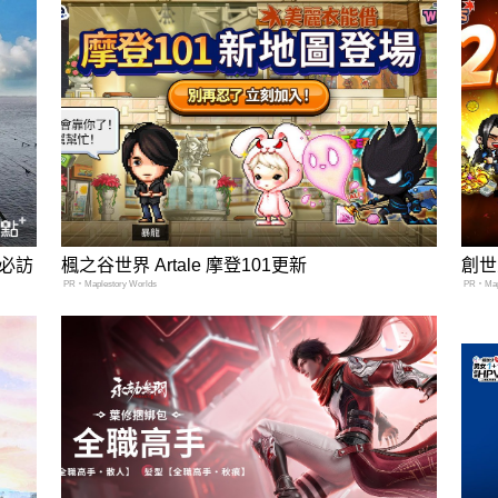
必訪
楓之谷世界 Artale 摩登101更新
創世
PR・Maplestory Worlds
PR・Mapl