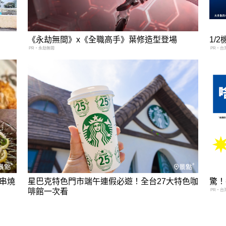
《永劫無間》x《全職高手》葉修造型登場
1/
PR・永劫無間
PR・台
串燒
星巴克特色門市端午連假必遊！全台27大特色咖
驚！
啡館一次看
PR・台