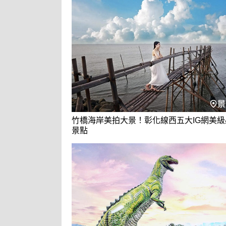
竹橋海岸美拍大景！彰化線西五大IG網美級
景點