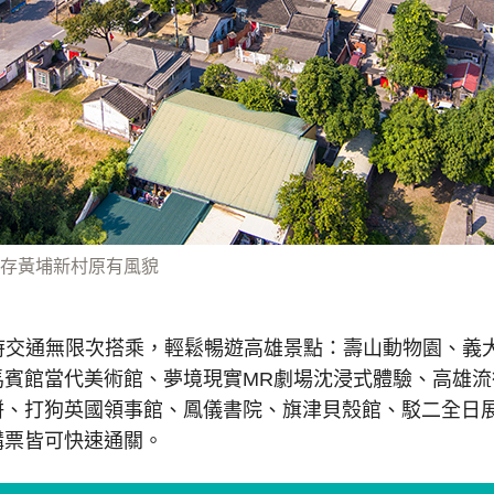
存黃埔新村原有風貌
48小時交通無限次搭乘，輕鬆暢遊高雄景點：壽山動物園、
馬賓館當代美術館、夢境現實MR劇場沈浸式體驗、高雄流
餅、打狗英國領事館、鳳儀書院、旗津貝殼館、駁二全日
購票皆可快速通關。