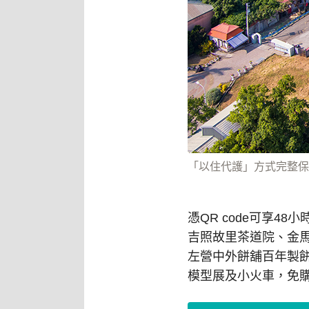
「以住代護」方式完整保
憑QR code可享
吉照故里茶道院、金
左營中外餅舖百年製
模型展及小火車，免