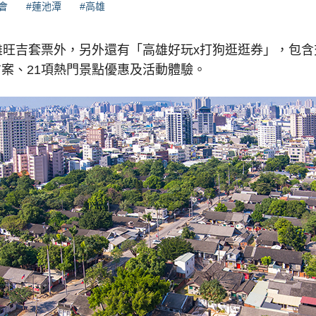
會
#蓮池潭
#高雄
雄旺吉套票外，另外還有「高雄好玩x打狗逛逛券」，包含
時方案、21項熱門景點優惠及活動體驗。