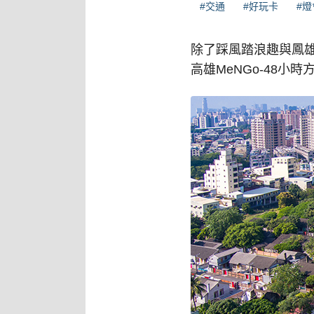
#交通
#好玩卡
#燈
除了踩風踏浪趣與鳳
高雄MeNGo-48小