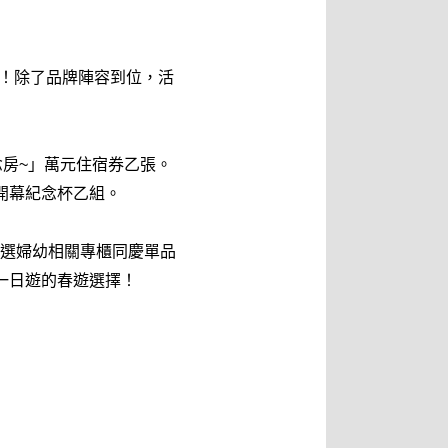
式開幕！除了品牌陣容到位，活
ts概念房~」萬元住宿券乙張。
定開幕紀念杯乙組。
選婦幼相關專櫃同慶單品
一日遊的春遊選擇！