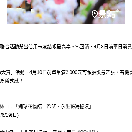
聯合活動祭出信用卡友結帳最高享５%回饋，4月8日前平日消費
大賞」活動，4月10日前單筆滿2,000元可領抽獎券乙張，有機
紛儀式感！
 PARK 林口：「繡球花物語｜希望．永生花海秘境」
/6/19(日)