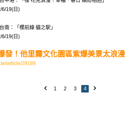
PARK 台中港：「櫻 花見浪漫｜幸福．春日 繽紛相遇」
/6/19(日)
ARK 台南：「櫻前線‧貓之駅」
/6/19(日)
爆發！他里霧文化園區紫爆美景太浪漫
tw/article/29189
1
2
3
4