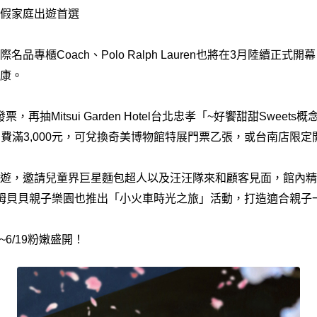
假家庭出遊首選
品專櫃Coach、Polo Ralph Lauren也將在3月陸續正
康。
票，再抽Mitsui Garden Hotel台北忠孝「~好饗甜甜Swee
消費滿3,000元，可兌換奇美博物館特展門票乙張，或台南店限
遊，邀請兒童界巨星麵包超人以及汪汪隊來和顧客見面，館內精
姆貝貝親子樂園也推出「小火車時光之旅」活動，打造適合親子
~6/19粉嫩盛開！