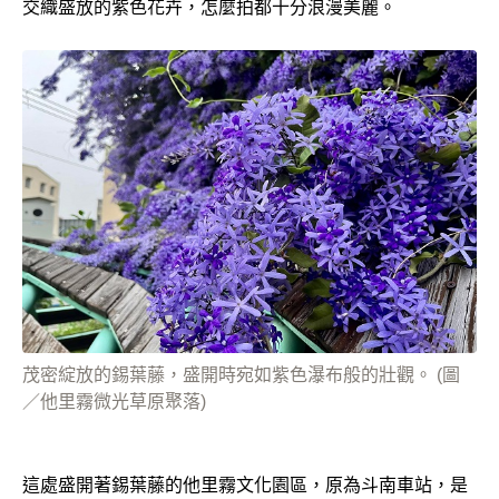
交織盛放的紫色花卉，怎麼拍都十分浪漫美麗。
茂密綻放的錫葉藤，盛開時宛如紫色瀑布般的壯觀。 (圖
／他里霧微光草原聚落)
這處盛開著錫葉藤的他里霧文化園區，原為斗南車站，是