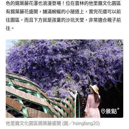
色的錫葉藤花瀑也浪漫登場！位在雲林的他里霧文化園區
有錫葉藤花盛開，鋪滿蜿蜒的小隧道上，賞完花還可以前
往園區，而且下方就是孩童的沙坑天堂，非常適合親子前
往。
他里霧文化園區錫葉藤盛開 (圖／hsingfang20)