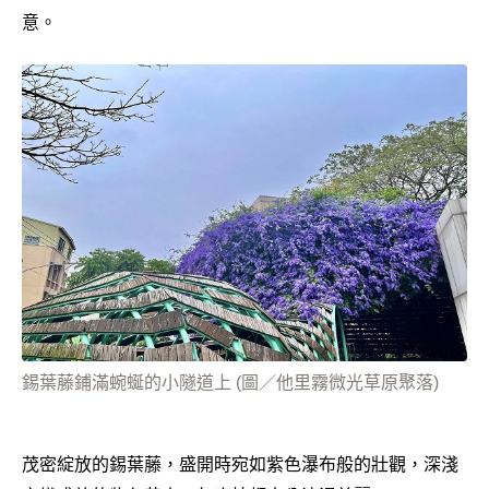
意。
錫葉藤鋪滿蜿蜒的小隧道上 (圖／他里霧微光草原聚落)
茂密綻放的錫葉藤，盛開時宛如紫色瀑布般的壯觀，深淺