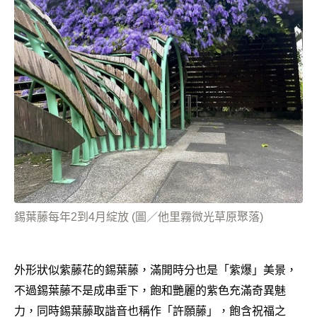
錫葉藤每年2到4月綻放 (圖／他里霧微光草原聚落)
外形狀似紫藤花的錫葉藤，滿開時分也是「紫爆」美景，
不過錫葉藤不是成串垂下，飽和艷麗的紫色充滿奇異魅
力，同時錫葉藤取諧音也稱作「許願藤」，飽含祝福之