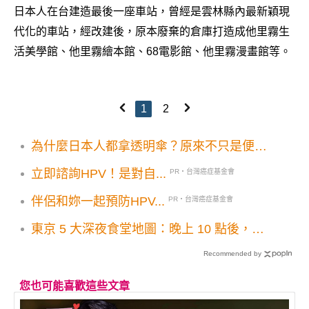
日本人在台建造最後一座車站，曾經是雲林縣內最新穎現
代化的車站，經改建後，原本廢棄的倉庫打造成他里霧生
活美學館、他里霧繪本館、68電影館、他里霧漫畫館等。
1
2
為什麼日本人都拿透明傘？原來不只是便
宜，背後還藏著3個實用理由
立即諮詢HPV！是對自...
PR・台灣癌症基金會
伴侶和妳一起預防HPV...
PR・台灣癌症基金會
東京 5 大深夜食堂地圖：晚上 10 點後，哪
裡還有熱騰騰的美味？
Recommended by
您也可能喜歡這些文章