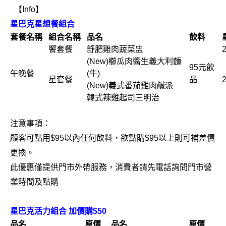
【Info】
星巴克星想餐組合
套餐名稱
組合名稱
品名
飲料
饗套餐
舒肥雞肉蔬菜盅
(New)櫛瓜肉醬生義大利麵
95元飲
午晚餐
(牛)
星套餐
品
(New)義式番茄雞肉鹹派
韓式辣雞起司三明治
注意事項：
顧客可點用$95以內任何飲料，欲點購$95以上則可補差價
更換。
此優惠僅提供門市外帶服務，消費者請先電話詢問門市營
業時間及點購
星巴克活力組合 加價購$50
品名
原價
品名
原價