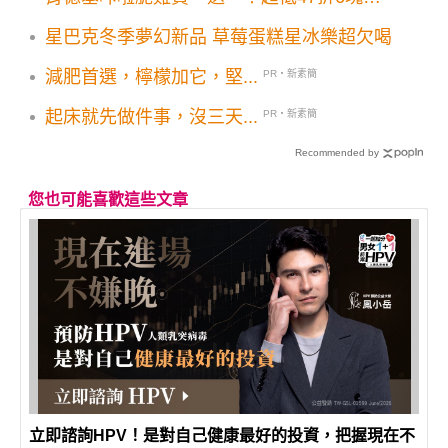
+6蛋撻333元優惠券優惠代碼快追
星巴克冬季夢幻新品 草莓蛋糕星冰樂超欠喝
減肥首選，檸檬加它，堅...
PR・新素簡
起床就先做件事，沒三天...
PR・新素簡
Recommended by
您也可能喜歡這些文章
立即諮詢HPV！是對自己健康最好的投資，把握現在不