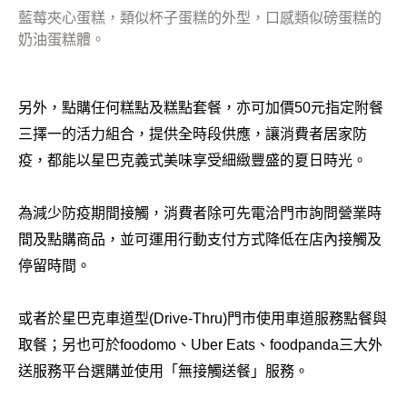
藍莓夾心蛋糕，類似杯子蛋糕的外型，口感類似磅蛋糕的
奶油蛋糕體。
另外，點購任何糕點及糕點套餐，亦可加價50元指定附餐
三擇一的活力組合，提供全時段供應，讓消費者居家防
疫，都能以星巴克義式美味享受細緻豐盛的夏日時光。
為減少防疫期間接觸，消費者除可先電洽門市詢問營業時
間及點購商品，並可運用行動支付方式降低在店內接觸及
停留時間。
或者於星巴克車道型(Drive-Thru)門市使用車道服務點餐與
取餐；另也可於foodomo、Uber Eats、foodpanda三大外
送服務平台選購並使用「無接觸送餐」服務。