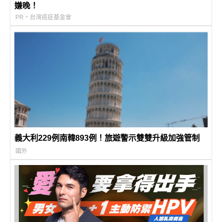
嫌晚！
PR・台灣癌症基金會
義大利229例南韓893例！旅遊警示雙雙升級加強管制
國外