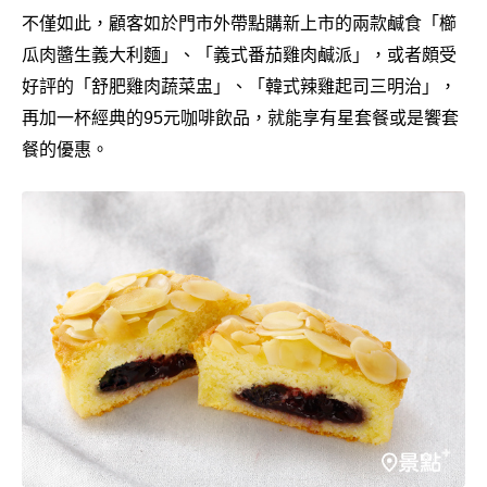
不僅如此，顧客如於門市外帶點購新上市的兩款鹹食「櫛
瓜肉醬生義大利麵」、「義式番茄雞肉鹹派」，或者頗受
好評的「舒肥雞肉蔬菜盅」、「韓式辣雞起司三明治」，
再加一杯經典的95元咖啡飲品，就能享有星套餐或是饗套
餐的優惠。