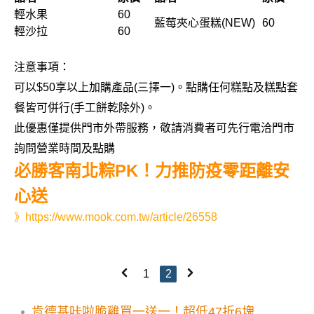
輕水果
60
藍莓夾心蛋糕(NEW)
60
輕沙拉
60
注意事項：
可以$50享以上加購產品(三擇一)。點購任何糕點及糕點套
餐皆可併行(手工餅乾除外)。
此優惠僅提供門市外帶服務，敬請消費者可先行電洽門市
詢問營業時間及點購
必勝客南北粽PK！力推防疫零距離安
心送
》
https://www.mook.com.tw/article/26558
1
2
肯德基咔啦脆雞買一送一！超低47折6塊雞