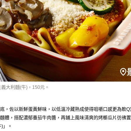
義大利麵(牛)，150元。
底，佐以新鮮蛋黃鮮味，以低溫冷藏熟成使得咀嚼口感更為軟Q
麵體，搭配濃郁番茄牛肉醬，再鋪上風味清爽的烤櫛瓜片彷彿置
)」。