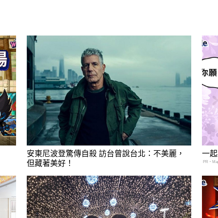
安東尼波登驚傳自殺 訪台曾說台北：不美麗，
一起
但藏著美好！
PR・Mapl