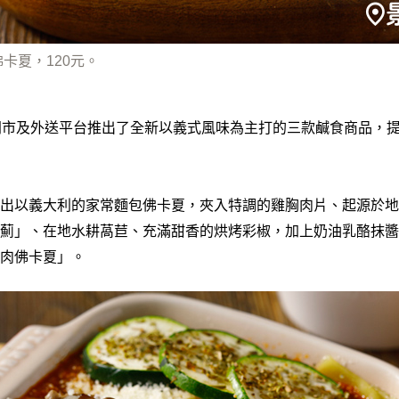
卡夏，120元。
門市及外送平台推出了全新以義式風味為主打的三款鹹食商品，
出以義大利的家常麵包佛卡夏，夾入特調的雞胸肉片、起源於地
薊」、在地水耕萵苣、充滿甜香的烘烤彩椒，加上奶油乳酪抹醬
肉佛卡夏」。