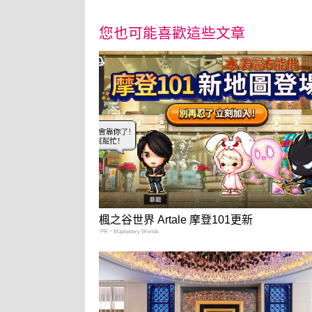
您也可能喜歡這些文章
楓之谷世界 Artale 摩登101更新
PR・Maplestory Worlds