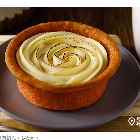
肉鹹派，145元。