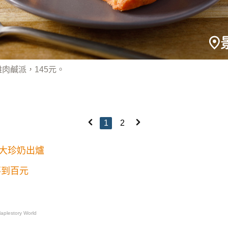
肉鹹派，145元。
1
2
大珍奶出爐
不到百元
plestory World