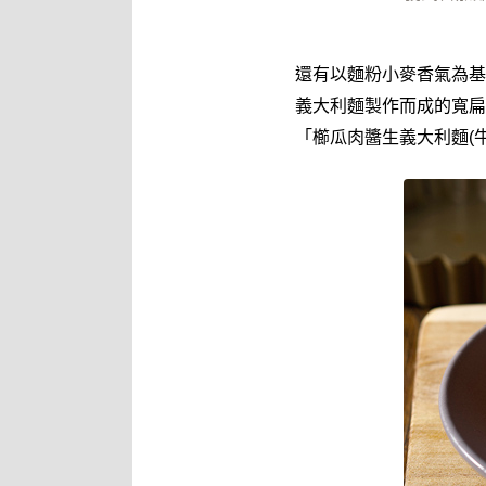
還有以麵粉小麥香氣為基
義大利麵製作而成的寬扁
「櫛瓜肉醬生義大利麵(牛