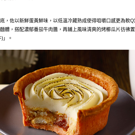
底，佐以新鮮蛋黃鮮味，以低溫冷藏熟成使得咀嚼口感更為軟Q
麵體，搭配濃郁番茄牛肉醬，再鋪上風味清爽的烤櫛瓜片彷彿置
)」。