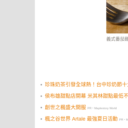
義式番茄雞
珍珠奶茶引發全球熱！台中珍奶節十
侯布雄甜點店開幕 米其林甜點最低
創世之楓盛大開服
PR・Maplestory World
楓之谷世界 Artale 最強夏日活動
PR・Ma