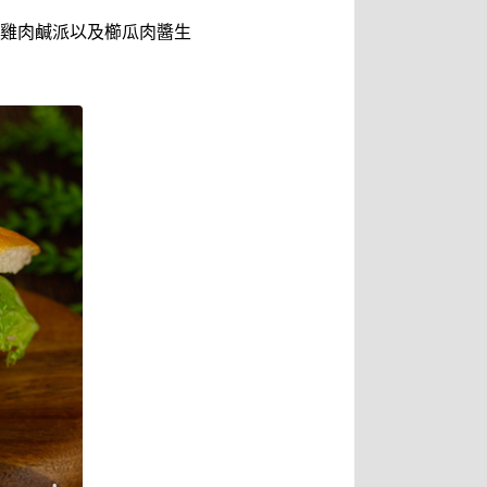
雞肉鹹派以及櫛瓜肉醬生