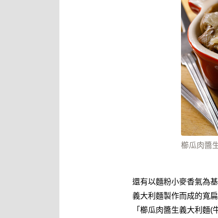
櫛瓜肉醬生
還有以麵粉小麥香氣為基
義大利麵製作而成的寬扁
「櫛瓜肉醬生義大利麵(牛