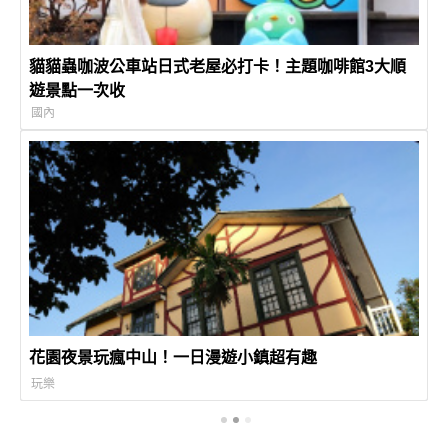
貓貓蟲咖波公車站日式老屋必打卡！主題咖啡館3大順
遊景點一次收
國內
花園夜景玩瘋中山！一日漫遊小鎮超有趣
玩樂