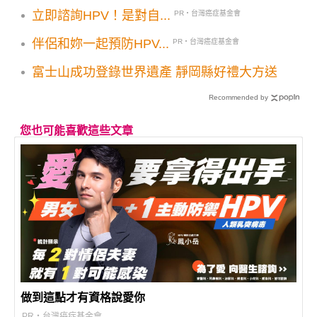
枉路，這條慢旅行程才是真享受！
立即諮詢HPV！是對自...
PR・台灣癌症基金會
伴侶和妳一起預防HPV...
PR・台灣癌症基金會
富士山成功登錄世界遺產 靜岡縣好禮大方送
Recommended by
您也可能喜歡這些文章
做到這點才有資格說愛你
PR・台灣癌症基金會