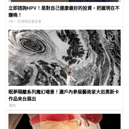
立即諮詢HPV！是對自己健康最好的投資，把握現在不
嫌晚！
PR・台灣癌症基金會
眠夢隔離系列魔幻場景！瀨戶內參展藝術家大岩奧斯卡
作品來台展出
國內