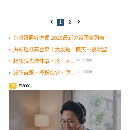
1
2
台灣護照好方便 2020最新免簽國家列表
攝影迷推薦台東十大景點！兩天一夜朝聖必
拍
起床就先做件事，沒三天...
PR・新素簡
減肥首選，檸檬加它，堅...
PR・新素簡
EVOX
PR