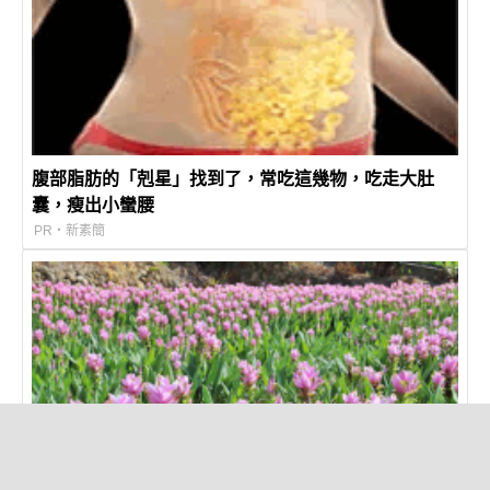
腹部脂肪的「剋星」找到了，常吃這幾物，吃走大肚
囊，瘦出小蠻腰
PR・新素簡