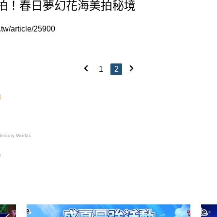
拍！春日夢幻花海美拍秘境
tw/article/25900
1
2
遇
story Worlds
s