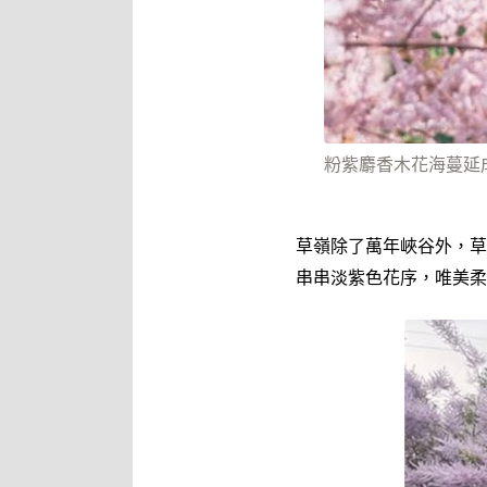
粉紫麝香木花海蔓延成片
草嶺除了萬年峽谷外，草
串串淡紫色花序，唯美柔