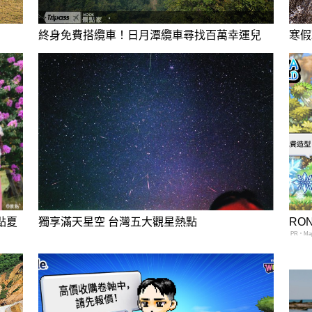
終身免費搭纜車！日月潭纜車尋找百萬幸運兒
寒假
點夏
獨享滿天星空 台灣五大觀星熱點
RO
PR・Mapl