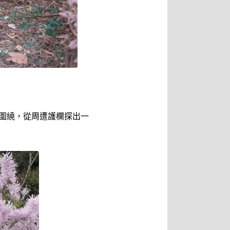
木圍繞，從周遭護欄探出一