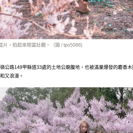
，拍起來相當壯觀。（圖 / tpo5088)
嶺公路149甲縣道33處的土地公廟腹地，也被滿量爆發的麝香
和又浪漫。