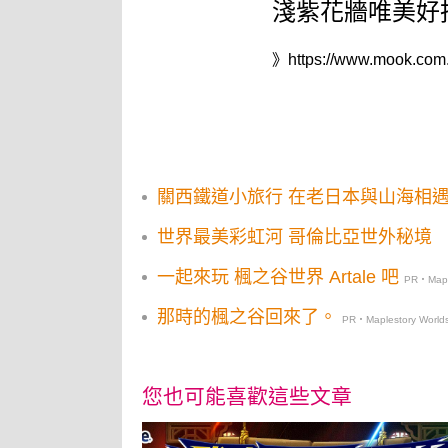
淺紫花牆唯美好
》
https://www.mook.com.
關西鐵道小旅行 在老日本與山海相
世界最美彩虹河 哥倫比亞世外秘境
一起來玩 楓之谷世界 Artale 吧
PR・Maple
那時的楓之谷回來了。
PR・Maplestory World
您也可能喜歡這些文章