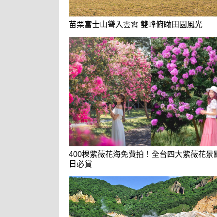
苗栗富士山聳入雲霄 雙峰俯瞰田園風光
400棵紫薇花海免費拍！全台四大紫薇花景
日必賞