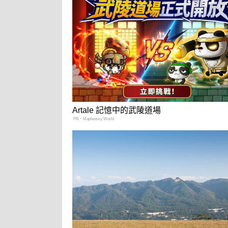
Artale 記憶中的武陵道場
PR・Maplestory World