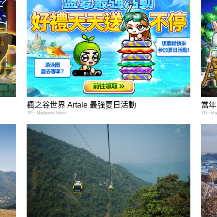
楓之谷世界 Artale 最強夏日活動
當年
PR・Maplestory World
PR・Mapl