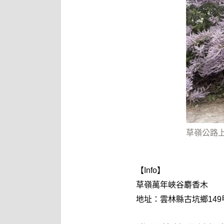
草嶺公路上麝香
【Info】
草嶺萬年峽谷麝香木
地址：雲林縣古坑鄉149