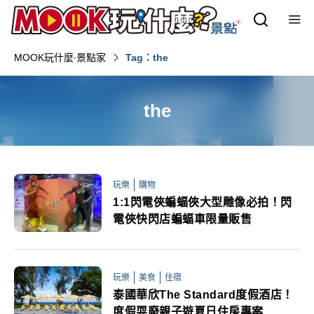
MOOK玩什麼‧景點家
Tag：the
the
玩樂
購物
1:1閃電俠蝙蝠俠大型雕像必拍！閃
電俠快閃店蝙蝠車限量販售
玩樂
美食
住宿
泰國華欣The Standard度假酒店！
度假耍廢親子遊夏日住房專案