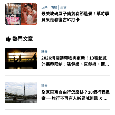
玩樂
購物
美食
最美玻璃屋子仙氣春節造景！草莓季
貝果走春復古IG打卡
熱門文章
玩樂
2026海關禁帶物再更新！13種超意
外攜帶限制：猛健樂、直髮梳、藍牙
耳機、暖暖包都有事！最高還罰百
萬！注意事項一次看！
玩樂
全家東京自由行怎麼排？10個行程提
案──旅行不再有人喊累喊無聊 X 爸
媽小孩都能找到喜歡的好玩法！