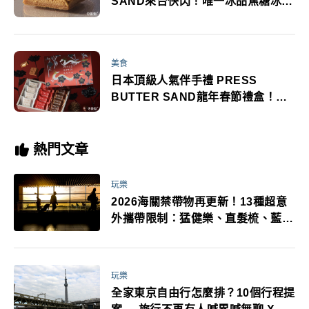
SAND來台快閃！唯一冰品焦糖冰淇
淋夾心餅乾限時搶買
美食
日本頂級人氣伴手禮 PRESS
BUTTER SAND龍年春節禮盒！插
畫家柊有花操刀設計 限量預售抽獎
活動開跑
熱門文章
玩樂
2026海關禁帶物再更新！13種超意
外攜帶限制：猛健樂、直髮梳、藍牙
耳機、暖暖包都有事！最高還罰百
萬！注意事項一次看！
玩樂
全家東京自由行怎麼排？10個行程提