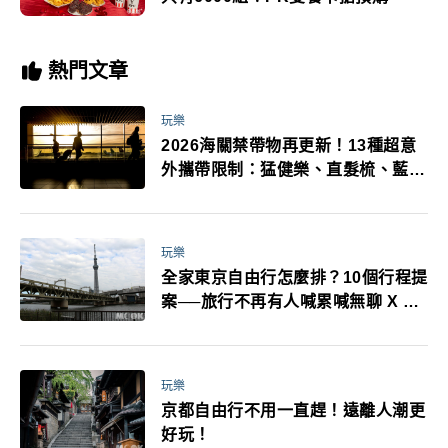
熱門文章
玩樂
2026海關禁帶物再更新！13種超意
外攜帶限制：猛健樂、直髮梳、藍牙
耳機、暖暖包都有事！最高還罰百
萬！注意事項一次看！
玩樂
全家東京自由行怎麼排？10個行程提
案──旅行不再有人喊累喊無聊 X 爸
媽小孩都能找到喜歡的好玩法！
玩樂
京都自由行不用一直趕！遠離人潮更
好玩！