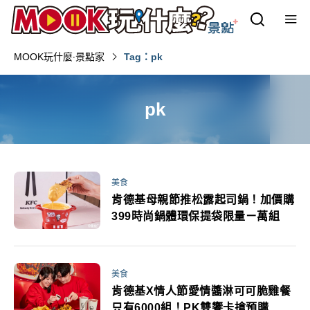
MOOK玩什麼‧景點家
Tag：pk
pk
美食
肯德基母親節推松露起司鍋！加價購
399時尚鍋體環保提袋限量ㄧ萬組
美食
肯德基X情人節愛情醬淋可可脆雞餐
只有6000組！PK雙饗卡搶預購