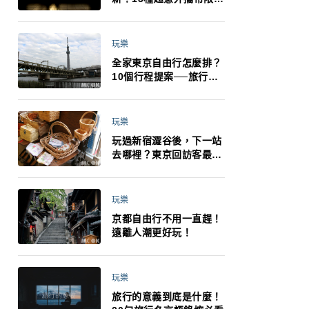
制：猛健樂、直髮梳、藍
牙耳機、暖暖包都有事！
最高還罰百萬！注意事項
玩樂
一次看！
全家東京自由行怎麼排？
10個行程提案──旅行不
再有人喊累喊無聊 X 爸媽
小孩都能找到喜歡的好玩
法！
玩樂
玩過新宿澀谷後，下一站
去哪裡？東京回訪客最推
薦下北澤
玩樂
京都自由行不用一直趕！
遠離人潮更好玩！
玩樂
旅行的意義到底是什麼！