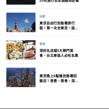
20句旅行名言語錄控必看
玩樂
東京自由行別急著排行
程！第一次去東京，這10
件事更重要
美食
頂好名店城5大熱門美
食，台北東區人必吃名單
東京晚上8點後別急著回
飯店！夜景、美食、深夜
玩法一次整理，東京人的
夜生活才正要開始