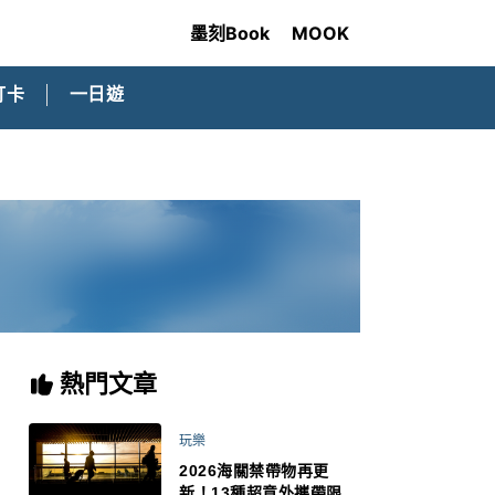
墨刻Book
MOOK
打卡
一日遊
熱門文章
玩樂
2026海關禁帶物再更
新！13種超意外攜帶限