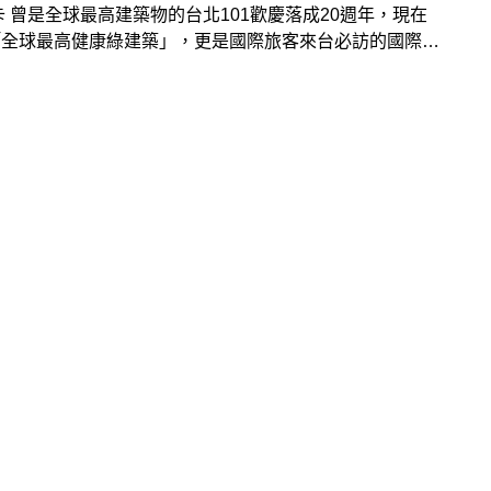
週年，現在
「全球最高健康綠建築」，更是國際旅客來台必訪的國際性
，展現台灣代表性地標的卓越高度，也持續把科技、商業、
創意不斷融合、創新，歡慶20週年推出一系列活動，更
好拍造景讓國內外旅客可到此拍照打卡！更推出20週年
 Balance聯名紀念小熊，以及多重周年慶優惠。