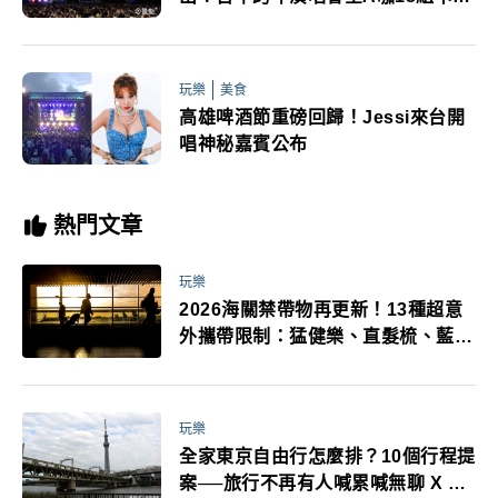
陣容公布
玩樂
美食
高雄啤酒節重磅回歸！Jessi來台開
唱神秘嘉賓公布
熱門文章
玩樂
2026海關禁帶物再更新！13種超意
外攜帶限制：猛健樂、直髮梳、藍牙
耳機、暖暖包都有事！最高還罰百
萬！注意事項一次看！
玩樂
全家東京自由行怎麼排？10個行程提
案──旅行不再有人喊累喊無聊 X 爸