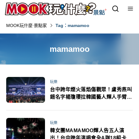
MOOK玩什麼‧景點家
Tag：mamamoo
mamamoo
玩樂
台中跨年煙火落焰傷觀眾！盧秀燕叫
錯名字楊瓊瓔拉韓國藝人輝人手臂遭
粉絲砲轟
玩樂
韓女團MAMAMOO輝人告五人演
出！台中跨年演唱會全A咖18組卡司