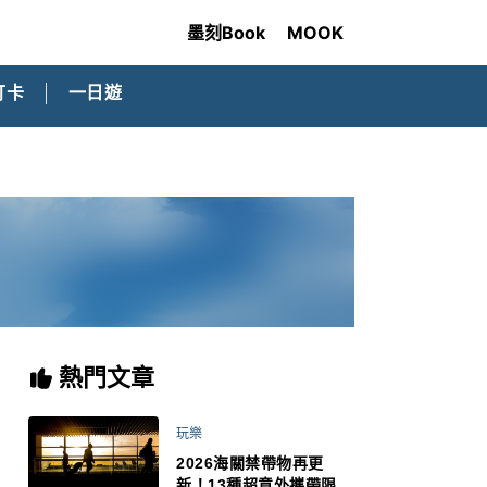
墨刻Book
MOOK
打卡
一日遊
熱門文章
玩樂
2026海關禁帶物再更
新！13種超意外攜帶限