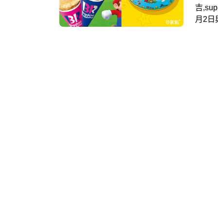
吉,su
月2日與
劃！
味「超
熟悉
興奮