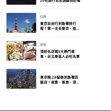
20句旅行名言語錄控必看
玩樂
東京自由行別急著排行
程！第一次去東京，這10
件事更重要
美食
頂好名店城5大熱門美
食，台北東區人必吃名單
東京晚上8點後別急著回
飯店！夜景、美食、深夜
玩法一次整理，東京人的
夜生活才正要開始