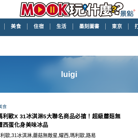
美食
住宿
生活
墨刻圖書
東京
luigi
美食
瑪利歐X 31冰淇淋5大聯名商品必搶！超級蘑菇無
耀西蛋化身美味冰品
利歐,31冰淇淋,蘑菇無敵星,耀西,瑪利歐,路易