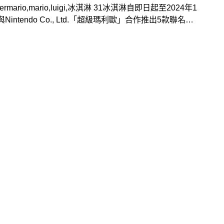
permario,mario,luigi,冰淇淋 31冰淇淋自即日起至2024年1
Nintendo Co., Ltd.「超級瑪利歐」合作推出5款聯名企
聯名期間不僅將「超級瑪利歐」力量提升道具變成兩種新口
級蘑菇-漂浮可樂」與「1UP蘑菇-哈密瓜汽水」，還有以
的角色們與道具為主題的聯名商品，與粉絲們一起出發前往
有趣的美味大冒險！