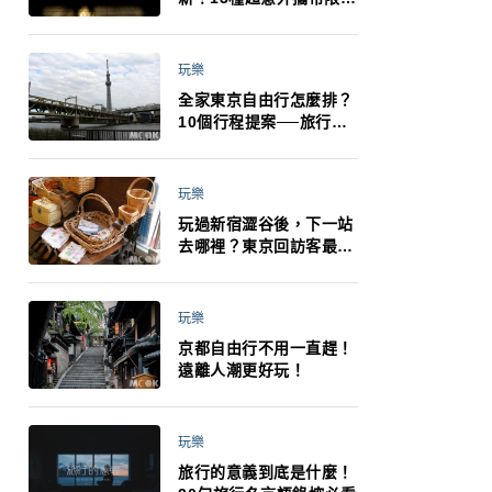
制：猛健樂、直髮梳、藍
牙耳機、暖暖包都有事！
最高還罰百萬！注意事項
玩樂
一次看！
全家東京自由行怎麼排？
10個行程提案──旅行不
再有人喊累喊無聊 X 爸媽
小孩都能找到喜歡的好玩
法！
玩樂
玩過新宿澀谷後，下一站
去哪裡？東京回訪客最推
薦下北澤
玩樂
京都自由行不用一直趕！
遠離人潮更好玩！
玩樂
旅行的意義到底是什麼！