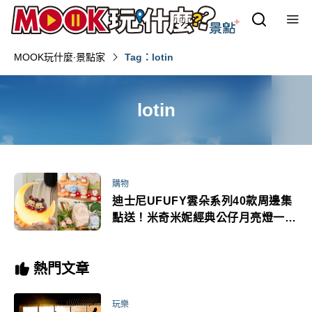
MOOK玩什麼‧景點家
Tag：lotin
lotin
購物
迪士尼UFUFY雲朵系列40款周邊集
點送！米奇米妮經典公仔月亮燈一次
收
熱門文章
玩樂