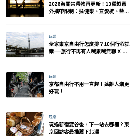
2026海關禁帶物再更新！13種超意
外攜帶限制：猛健樂、直髮梳、藍牙
耳機、暖暖包都有事！最高還罰百
萬！注意事項一次看！
玩樂
全家東京自由行怎麼排？10個行程提
案──旅行不再有人喊累喊無聊 X 爸
媽小孩都能找到喜歡的好玩法！
玩樂
京都自由行不用一直趕！遠離人潮更
好玩！
玩樂
玩過新宿澀谷後，下一站去哪裡？東
京回訪客最推薦下北澤