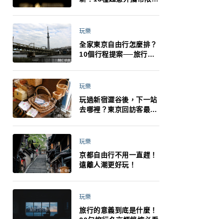
制：猛健樂、直髮梳、藍
牙耳機、暖暖包都有事！
最高還罰百萬！注意事項
玩樂
一次看！
全家東京自由行怎麼排？
10個行程提案──旅行不
再有人喊累喊無聊 X 爸媽
小孩都能找到喜歡的好玩
法！
玩樂
玩過新宿澀谷後，下一站
去哪裡？東京回訪客最推
薦下北澤
玩樂
京都自由行不用一直趕！
遠離人潮更好玩！
玩樂
旅行的意義到底是什麼！