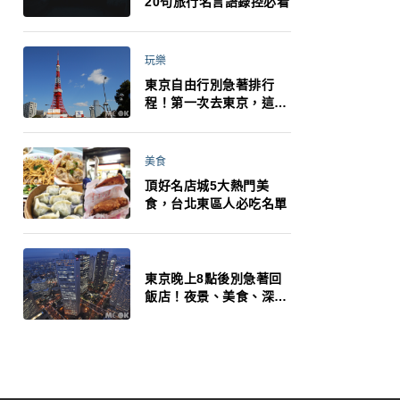
20句旅行名言語錄控必看
玩樂
東京自由行別急著排行
程！第一次去東京，這10
件事更重要
美食
頂好名店城5大熱門美
食，台北東區人必吃名單
東京晚上8點後別急著回
飯店！夜景、美食、深夜
玩法一次整理，東京人的
夜生活才正要開始