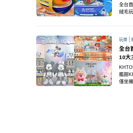
全台首
絨毛玩
紉」
出包
「火雞
玩樂
飯」
全台
10
KHT
艦館K
僅坐擁
區之外
親子
大型
還能享