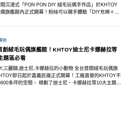
間沉浸式「PON PON DIY 絨毛玩偶手作店」於KHTOY
偶旗艦館內正式開幕！粉絲可以親手體驗「DIY充棉＋縫
，結合台味文化與創意設計，親手為玩偶注入靈魂！現場推
括「消波塊」、「三角錐」、「檳榔」，以及最道地的嘉義
肉飯」等超過20款角色。同步亮相的還有以「火雞肉
購物
為靈感打造的超巨大扭蛋機，絕對是必拍打卡點！
首創絨毛玩偶旗艦館！KHTOY迪士尼卡娜赫拉等
大主題區必看
OY,三麗鷗,迪士尼,卡娜赫拉的小動物 全台首間絨毛玩偶旗
HTOY即日起於嘉義民雄正式開幕！工廠直營的KHTOY不
600多坪的空間， 規劃了迪士尼、卡娜赫拉等10大主題展
，館內更擁有超過1000種人氣IP絨毛商品與有趣好玩的
空間，另外還可與米奇米妮、卡娜赫拉的小動物、哥吉拉的
玩偶一起拍照打卡！開幕期間還有超多限時優惠，加入會員
全館75折的超殺優惠！