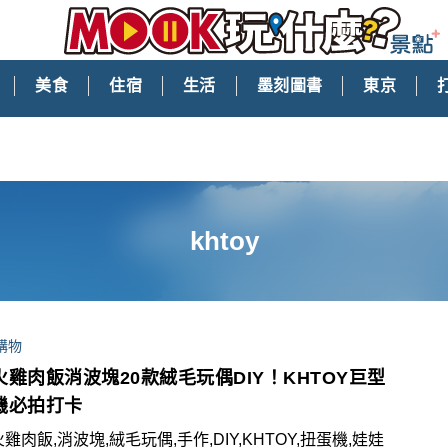
美食
住宿
生活
墨刻圖書
東京
khtoy
購物
火雞肉飯消波塊20款絨毛玩偶DIY！KHTOY巨型
機必拍打卡
火雞肉飯,消波塊,絨毛玩偶,手作,DIY,KHTOY,扭蛋機,娃娃