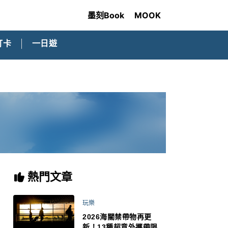
墨刻Book
MOOK
打卡
一日遊
熱門文章
玩樂
2026海關禁帶物再更
新！13種超意外攜帶限