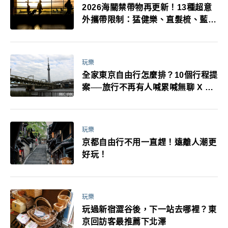
2026海關禁帶物再更新！13種超意
外攜帶限制：猛健樂、直髮梳、藍牙
耳機、暖暖包都有事！最高還罰百
萬！注意事項一次看！
玩樂
全家東京自由行怎麼排？10個行程提
案──旅行不再有人喊累喊無聊 X 爸
媽小孩都能找到喜歡的好玩法！
玩樂
京都自由行不用一直趕！遠離人潮更
好玩！
玩樂
玩過新宿澀谷後，下一站去哪裡？東
京回訪客最推薦下北澤