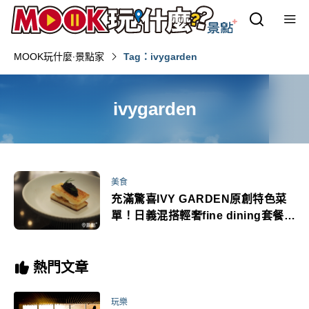
MOOK玩什麼‧景點家
Tag：ivygarden
ivygarden
美食
充滿驚喜IVY GARDEN原創特色菜
單！日義混搭輕奢fine dining套餐定
價大滿足
熱門文章
玩樂