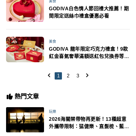
美食
GODIVA白色情人節回禮大推薦！期
間限定送絲巾禮盒優惠必看
美食
GODIVA 龍年限定巧克力禮盒！9款
紅金喜氣奢華滿額送紅包兌換券等優
惠
1
2
3
熱門文章
玩樂
2026海關禁帶物再更新！13種超意
外攜帶限制：猛健樂、直髮梳、藍牙
耳機、暖暖包都有事！最高還罰百