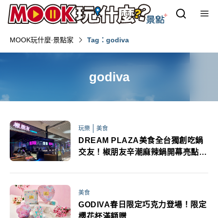
MOOK玩什麼‧景點家
Tag：godiva
godiva
玩樂
美食
DREAM PLAZA美食全台獨創吃鍋
交友！椒朋友辛潮麻辣鍋開幕亮點優
惠必追
美食
GODIVA春日限定巧克力登場！限定
櫻花杯滿額贈