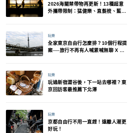
2026海關禁帶物再更新！13種超意
外攜帶限制：猛健樂、直髮梳、藍牙
耳機、暖暖包都有事！最高還罰百
萬！注意事項一次看！
玩樂
全家東京自由行怎麼排？10個行程提
案──旅行不再有人喊累喊無聊 X 爸
媽小孩都能找到喜歡的好玩法！
玩樂
玩過新宿澀谷後，下一站去哪裡？東
京回訪客最推薦下北澤
玩樂
京都自由行不用一直趕！遠離人潮更
好玩！