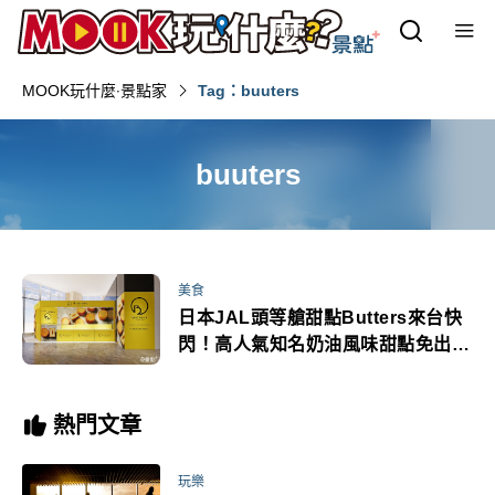
MOOK玩什麼‧景點家
Tag：buuters
buuters
美食
日本JAL頭等艙甜點Butters來台快
閃！高人氣知名奶油風味甜點免出國
買
熱門文章
玩樂