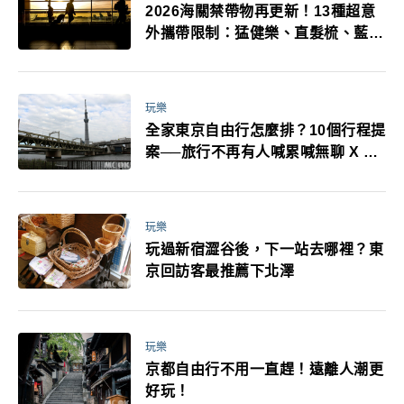
2026海關禁帶物再更新！13種超意
外攜帶限制：猛健樂、直髮梳、藍牙
耳機、暖暖包都有事！最高還罰百
萬！注意事項一次看！
玩樂
全家東京自由行怎麼排？10個行程提
案──旅行不再有人喊累喊無聊 X 爸
媽小孩都能找到喜歡的好玩法！
玩樂
玩過新宿澀谷後，下一站去哪裡？東
京回訪客最推薦下北澤
玩樂
京都自由行不用一直趕！遠離人潮更
好玩！