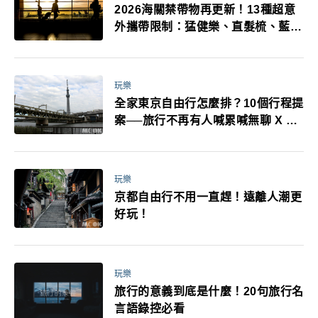
2026海關禁帶物再更新！13種超意
外攜帶限制：猛健樂、直髮梳、藍牙
耳機、暖暖包都有事！最高還罰百
萬！注意事項一次看！
玩樂
全家東京自由行怎麼排？10個行程提
案──旅行不再有人喊累喊無聊 X 爸
媽小孩都能找到喜歡的好玩法！
玩樂
京都自由行不用一直趕！遠離人潮更
好玩！
玩樂
旅行的意義到底是什麼！20句旅行名
言語錄控必看