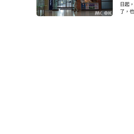
日起
了，
來去
又是
實，一
的JE