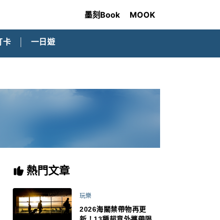
墨刻Book
MOOK
打卡
一日遊
熱門文章
玩樂
2026海關禁帶物再更
新！13種超意外攜帶限