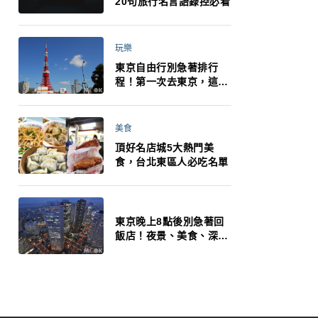
20句旅行名言語錄控必看
玩樂
東京自由行別急著排行
程！第一次去東京，這10
件事更重要
美食
頂好名店城5大熱門美
食，台北東區人必吃名單
東京晚上8點後別急著回
飯店！夜景、美食、深夜
玩法一次整理，東京人的
夜生活才正要開始