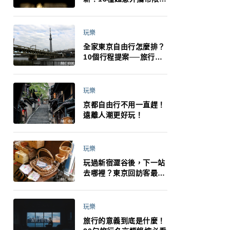
制：猛健樂、直髮梳、藍
牙耳機、暖暖包都有事！
最高還罰百萬！注意事項
玩樂
一次看！
全家東京自由行怎麼排？
10個行程提案──旅行不
再有人喊累喊無聊 X 爸媽
小孩都能找到喜歡的好玩
法！
玩樂
京都自由行不用一直趕！
遠離人潮更好玩！
玩樂
玩過新宿澀谷後，下一站
去哪裡？東京回訪客最推
薦下北澤
玩樂
旅行的意義到底是什麼！