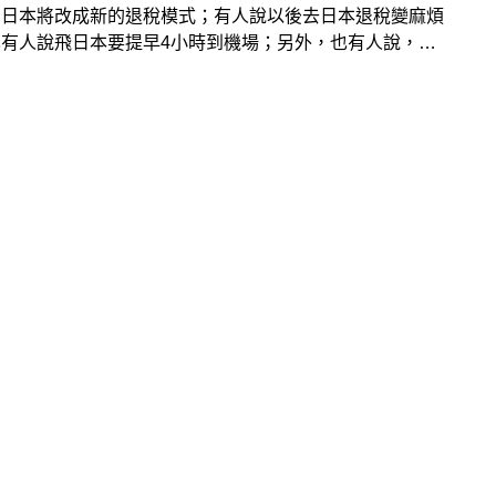
，日本將改成新的退稅模式；有人說以後去日本退稅變麻煩
也有人說飛日本要提早4小時到機場；另外，也有人說，未
日本可能要先申請付費的電子簽證。到底哪些是真的？哪些
網路上越傳越誇張？阿墨先說結論，上述的確有部分的事
是2026年上路的退稅新制；另一個則是預計2028年推出
STA電子渡航認證。