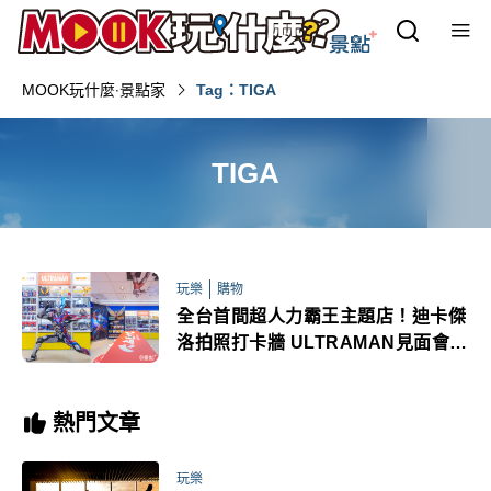
MOOK玩什麼‧景點家
Tag：TIGA
TIGA
玩樂
購物
全台首間超人力霸王主題店！迪卡傑
洛拍照打卡牆 ULTRAMAN見面會必
朝聖
熱門文章
玩樂