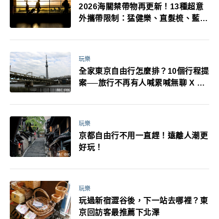
2026海關禁帶物再更新！13種超意
外攜帶限制：猛健樂、直髮梳、藍牙
耳機、暖暖包都有事！最高還罰百
萬！注意事項一次看！
玩樂
全家東京自由行怎麼排？10個行程提
案──旅行不再有人喊累喊無聊 X 爸
媽小孩都能找到喜歡的好玩法！
玩樂
京都自由行不用一直趕！遠離人潮更
好玩！
玩樂
玩過新宿澀谷後，下一站去哪裡？東
京回訪客最推薦下北澤