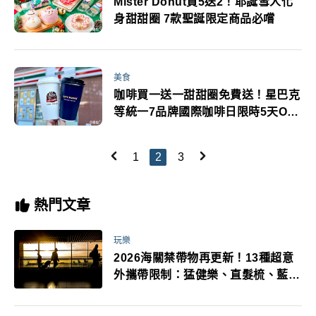
Mister Donut買5送2！耶誕雪人化
身甜甜圈 7款聖誕限定商品必嚐
美食
咖啡買一送一甜甜圈免費送！星巴克
等統一7品牌國際咖啡日限時5天OP
點數3倍送
1
2
3
熱門文章
玩樂
2026海關禁帶物再更新！13種超意
外攜帶限制：猛健樂、直髮梳、藍牙
耳機、暖暖包都有事！最高還罰百
萬！注意事項一次看！