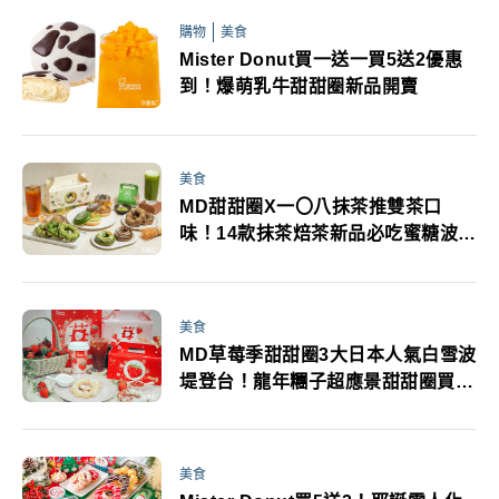
購物
美食
Mister Donut買一送一買5送2優惠
到！爆萌乳牛甜甜圈新品開賣
美食
MD甜甜圈X一〇八抹茶推雙茶口
味！14款抹茶焙茶新品必吃蜜糖波提
免費送
美食
MD草莓季甜甜圈3大日本人氣白雪波
堤登台！龍年糰子超應景甜甜圈買5
送2要搶
美食