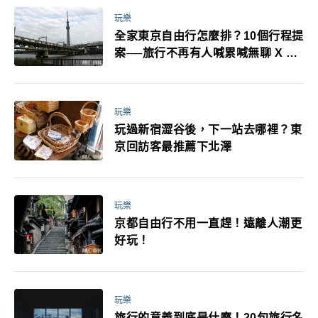
玩樂
全家東京自由行怎麼排？10個行程提
案──旅行不再有人喊累喊無聊 X 爸
媽小孩都能找到喜歡的好玩法！
玩樂
玩過新宿澀谷後，下一站去哪裡？東
京回訪客最推薦下北澤
玩樂
京都自由行不用一直趕！遠離人潮更
好玩！
玩樂
旅行的意義到底是什麼！20句旅行名