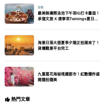
住宿
最美無邊際泳池下午茶IG打卡畫面！
承億文旅 X 唐寧茶Twinings夏日住
房專案計畫
海景日落大道夏季夕陽正拍潮來了！
貨櫃觀景平台完工
九重葛花海秘境藏都市！紅艷爆炸盛
開隨拍隨美
熱門文章