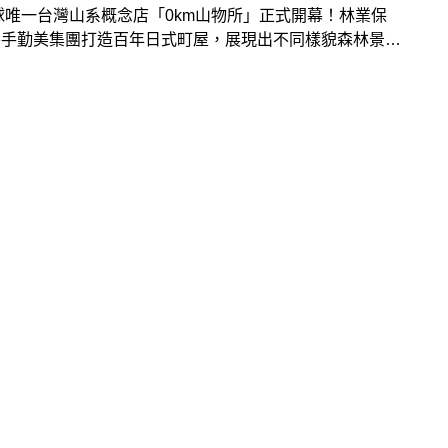
球唯一台灣山系概念店「0km山物所」正式開幕！林業保
攜手勤美集團打造百年日式町屋，展現出不同樣貌森林景
場精選近像是COFFEE LAW等140間品牌進駐，提供獨
定選品。此外，還有一系列策展與講座，喜愛山系質感風格
以前去探索參觀！