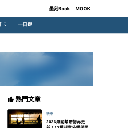
墨刻Book
MOOK
打卡
一日遊
熱門文章
玩樂
2026海關禁帶物再更
新！13種超意外攜帶限