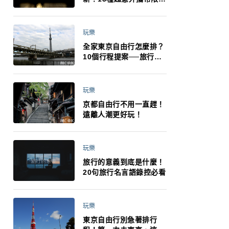
制：猛健樂、直髮梳、藍
牙耳機、暖暖包都有事！
最高還罰百萬！注意事項
玩樂
一次看！
全家東京自由行怎麼排？
10個行程提案──旅行不
再有人喊累喊無聊 X 爸媽
小孩都能找到喜歡的好玩
法！
玩樂
京都自由行不用一直趕！
遠離人潮更好玩！
玩樂
旅行的意義到底是什麼！
20句旅行名言語錄控必看
玩樂
東京自由行別急著排行