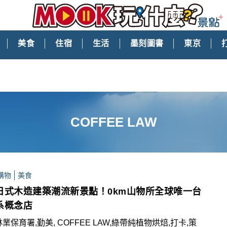
美食
住宿
生活
墨刻圖書
東京
COFFEE LAW
購物
美食
日式木造建築潮流新景點！0km山物所全球唯一台
系概念店
林業保育署,勤美, COFFEE LAW,綠帶純植物烘焙,打卡,策