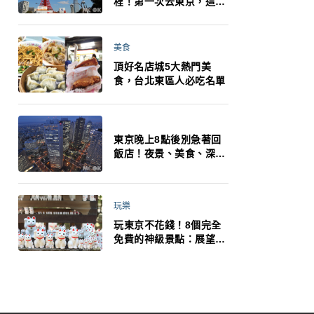
程！第一次去東京，這10
件事更重要
美食
頂好名店城5大熱門美
食，台北東區人必吃名單
東京晚上8點後別急著回
飯店！夜景、美食、深夜
玩法一次整理，東京人的
夜生活才正要開始
玩樂
玩東京不花錢！8個完全
免費的神級景點：展望台
絕美夜景、招福貓、皇
居…一次收集