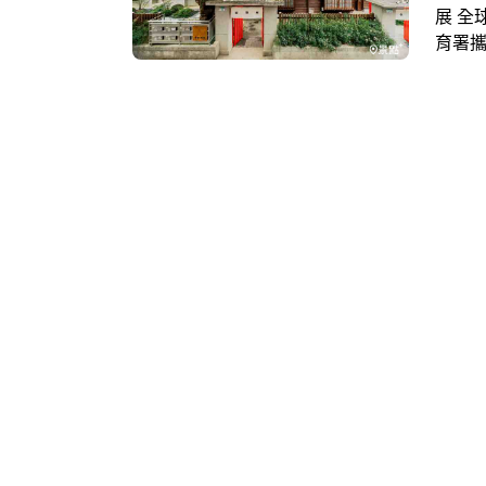
展 全
育署
觀。現
家限
者可