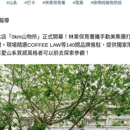
#山系
#打卡
#林業保育署
#策展
#綠帶純植物烘焙
理報導
店「0km山物所」正式開幕！林業保育署攜手勤美集團
。現場精選COFFEE LAW等140間品牌進駐，提供獨
喜愛山系質感風格者可以前去探索參觀！