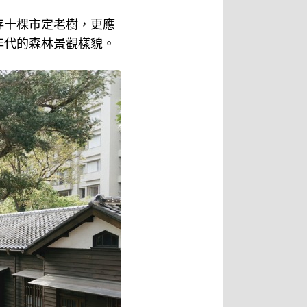
存十棵市定老樹，更應
年代的森林景觀樣貌。