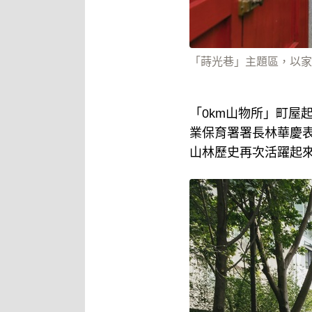
「蒔光巷」主題區，以家
「0km山物所」町屋
業保育署署長林華慶
山林歷史再次活躍起