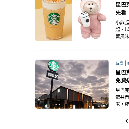
星巴
先看
小熊,星
起，
蕾風
人氣回
寶，
玩樂
星巴克
免費
星巴克,
龍井門
處，成
出新
車號