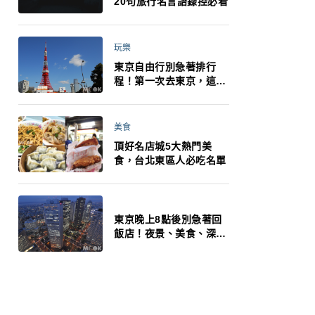
20句旅行名言語錄控必看
玩樂
東京自由行別急著排行
程！第一次去東京，這10
件事更重要
美食
頂好名店城5大熱門美
食，台北東區人必吃名單
東京晚上8點後別急著回
飯店！夜景、美食、深夜
玩法一次整理，東京人的
夜生活才正要開始