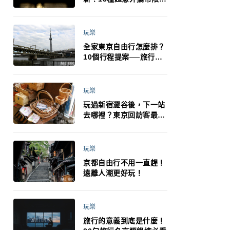
制：猛健樂、直髮梳、藍
牙耳機、暖暖包都有事！
最高還罰百萬！注意事項
玩樂
一次看！
全家東京自由行怎麼排？
10個行程提案──旅行不
再有人喊累喊無聊 X 爸媽
小孩都能找到喜歡的好玩
法！
玩樂
玩過新宿澀谷後，下一站
去哪裡？東京回訪客最推
薦下北澤
玩樂
京都自由行不用一直趕！
遠離人潮更好玩！
玩樂
旅行的意義到底是什麼！