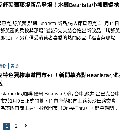
克舒芙蕾那堤新品登場！水獺Bearista小熊周邊搶
巴克,舒芙蕾,那堤,Bearista,新品,情人節星巴克自1月15日
以舒芙蕾的柔軟與那堤的絲滑完美結合推出新飲品「烤舒芙
味那堤」，另有備受消費者喜愛的熱門飲品「福吉茶那堤」
歸！此外，可愛Bearista於新年及情人節前夕化身水獺寶
為粉絲們帶來滿滿療癒感。
購物
美食
特色獨棟車道門市+1！新開幕亮點Bearista小熊
送
starbucks,咖啡,優惠,Bearista,小熊,台中,龍井 星巴克台中
市於1月9日正式開幕，門市座落於向上路與沙田路交會
為該區首間車道型服務門市（Drive-Thru）。開幕期間祭
鮮現烤系列優惠，單筆消費滿額還可獲贈星巴克小熊臨時停
碼牌或隨身保暖毯，星巴克粉絲們千萬別錯過！
1
2