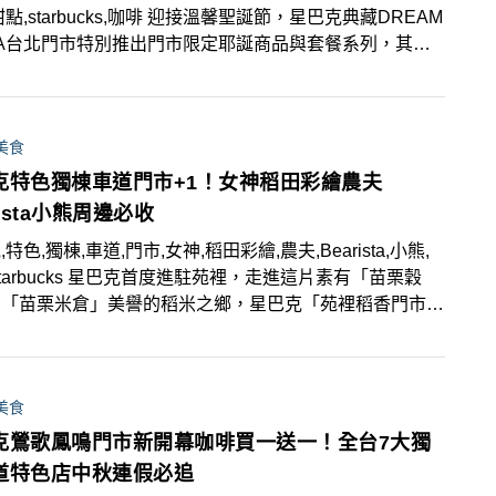
甜點,starbucks,咖啡 迎接溫馨聖誕節，星巴克典藏DREAM
ZA台北門市特別推出門市限定耶誕商品與套餐系列，其中
超萌必收的「星典藏風格GIANT熊寶寶」與多款節慶飲
甜點，為冬日增添暖暖的幸福感。
美食
克特色獨棟車道門市+1！女神稻田彩繪農夫
rista小熊周邊必收
特色,獨棟,車道,門市,女神,稻田彩繪,農夫,Bearista,小熊,
starbucks 星巴克首度進駐苑裡，走進這片素有「苗栗穀
、「苗栗米倉」美譽的稻米之鄉，星巴克「苑裡稻香門市」
月10日盛大開幕，門市伴隨田野稻香而生，並設有車道型
，不僅為在地生活注入全新咖啡風貌，也帶來更便利、愜意
啡體驗。門市外觀採用磚紅色牆面結合仿舊設計，更將將星
美食
ogo巧妙化為「稻田彩繪」，營造「與自然共處」的慢活
氛圍。
克鶯歌鳳鳴門市新開幕咖啡買一送一！全台7大獨
道特色店中秋連假必追