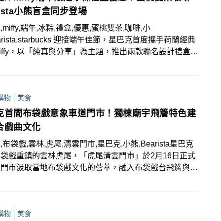
rista小熊盲盒同步登場
miffy,端午,冰粽,禮盒,優惠,蜜桃雙茶,咖啡,小
arista,starbucks 迎接端午佳節，星巴克首度攜手荷蘭經典
iffy，以「純真與分享」為主題，推出兩款聯名設計禮盒，
愛風格與創新冰粽口味，讓節慶贈禮別具心意，5月25日
購還可享有專屬優惠折扣！同步登場的還有夏季限定飲品
桃雙茶咖啡」，將花果香與咖啡完美融合，為悶熱天氣注入
購物
美食
清新。
克首間布袋戲意象車道門市！獨棟廟宇飛簷特色建
合戲曲文化
,布袋戲,雲林,虎尾,清雲門市,星巴克,小熊,Bearista星巴克
袋戲重鎮的雲林虎尾，「虎尾清雲門市」於2月16日正式
！門市汲取當地布袋戲文化的薈萃，融入布袋戲台飛簷與框
，彷若布袋戲戲台。即日起至3月14日新開幕期間，消費
可獲得星巴克Bearista小熊臨時停車號碼牌、輕量晴雨傘
惠！
購物
美食