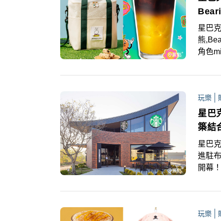
Bea
星巴克,
熊,Be
角色m
結合可
前預
「蜜
玩樂
一抹
星巴
築結
星巴克
進駐布
開幕
景概念
滿額還
等優
玩樂