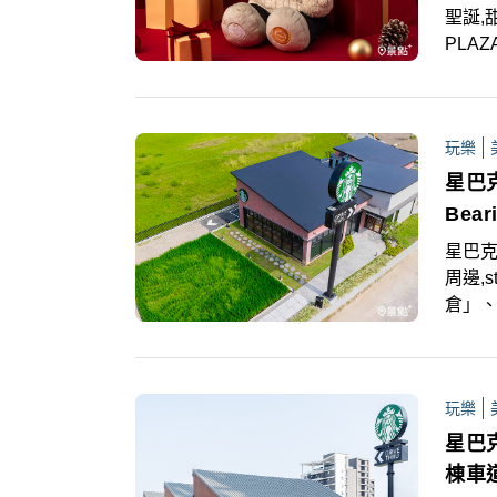
聖誕,
PLA
更包括
品、
玩樂
星巴
Bea
星巴克,
周邊,
倉」
於10
服務
的咖
玩樂
巴克L
咖啡
星巴
棟車