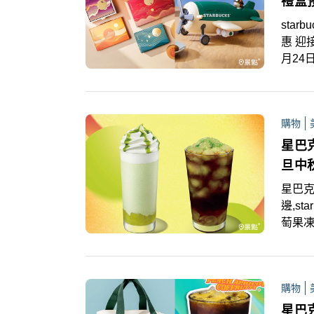
禮盒
star
惠 迎
月24
達克
獲得好
員於8
購物
月11
星巴
旦中
星巴克,
邊,s
萄果凍
樂」
超人氣
「領
購物
星巴