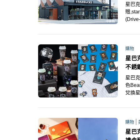
星巴克,
贈,s
(Dr
開幕的
是繼
意象
購物
打造
星巴克
不銹
星巴克,
色Be
兌換
系Be
市單
熊星
購物
星巴克