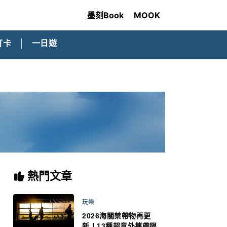
墨刻Book
MOOK
打卡
一日遊
熱門文章
玩樂
2026海關禁帶物再更
新！13種超意外攜帶限