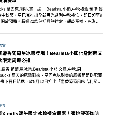
預購優惠
bucks,星巴克,咖啡,買一送一,Bearista,小熊,中秋禮盒,預購,優
接中秋節，星巴克推出全新月光系列中秋禮盒，即日起至9
日開放預購。超過20款包括月餅禮盒、餅乾蛋捲、冰淇淋
瓦茲禮盒和咖啡豆禮盒！預購期間購買指定禮盒，單盒即可
友分享買一送一券且享有A店訂B店取貨服務。星禮程會
月12日至9月10日結帳購買指定中秋禮盒再享85折優惠、9
美食
日至9月24日結帳享9折優惠！
克麝香葡萄星冰樂登場！Bearista小熊化身超萌文
秋限定周邊必追
麝香,葡萄,星冰樂,Bearista,小熊,文旦,中秋,周
tarbucks 夏天的尾聲到來，星巴克以甜美的麝香葡萄搭配葡
畫下夏日結尾，於8月12日推出「麝香葡萄風味吉利星冰
和「麝香葡萄風味冷萃咖啡」！同步推出中秋限定月兔杯、
Bearista熊夥伴這次化身中秋應景「柚香星意熊寶寶」和
巾玉兔熊寶寶」等限定周邊！
美食
克X miffy端午限定冰粽禮盒優惠！蜜桃雙茶咖啡