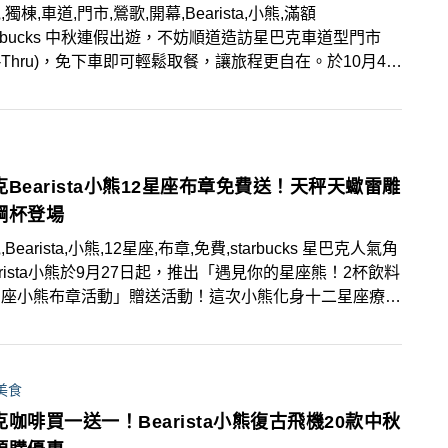
獨棟,車道,門市,鶯歌,開幕,Bearista,小熊,滿額
tarbucks 中秋連假出遊，不妨順道造訪星巴克車道型門市
ive-Thru)，免下車即可輕鬆取餐，讓旅程更自在。於10月4日
新車道型門市「鶯歌鳳鳴門市 」，坐落於鳳鳴重劃區，
「鶯歌門市」後第二間星巴克。外觀設計以「鶯歌展翅」為
，如同羽翼般守護這片土地；獨特的傾斜屋頂，則為消費者
一個融合藝術與咖啡香的休憩之所。
Bearista小熊12星座布章免費送！天秤天蠍雷雕
鋼杯登場
Bearista,小熊,12星座,布章,免費,starbucks 星巴克人氣角
arista小熊於9月27日起，推出「遇見你的星座熊！2杯飲料
星座小熊布章活動」贈送活動！這次小熊化身十二星座療癒
arista，展現專屬星座的獨特魅力！活動期間，消費者至門
筆交易以原價點購任兩杯大杯以上全品項飲料，即可獲得小
座布章一個！
美食
咖啡買一送一！Bearista小熊復古飛機20款中秋