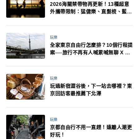
2026海關禁帶物再更新！13種超意
外攜帶限制：猛健樂、直髮梳、藍牙
耳機、暖暖包都有事！最高還罰百
萬！注意事項一次看！
玩樂
全家東京自由行怎麼排？10個行程提
案──旅行不再有人喊累喊無聊 X 爸
媽小孩都能找到喜歡的好玩法！
玩樂
玩過新宿澀谷後，下一站去哪裡？東
京回訪客最推薦下北澤
玩樂
京都自由行不用一直趕！遠離人潮更
好玩！