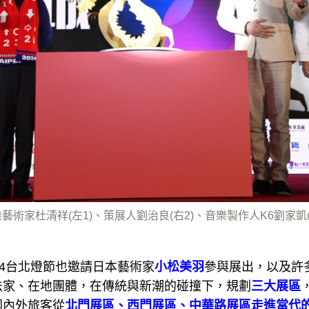
雕藝術家杜清祥(左1)、策展人劉治良(右2)、音樂製作人K6劉家凱
24台北燈節也邀請日本藝術家
小松美羽
參與展出，以及許
法家、在地團體，在傳統與新潮的碰撞下，規劃
三大展區
國內外旅客從
北門展區、西門展區、中華路展區走進當代