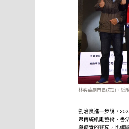
林奕華副市長(左2)、紙
劉治良進一步說，20
聚傳統紙雕藝術、書
與聽覺的饗宴，也讓