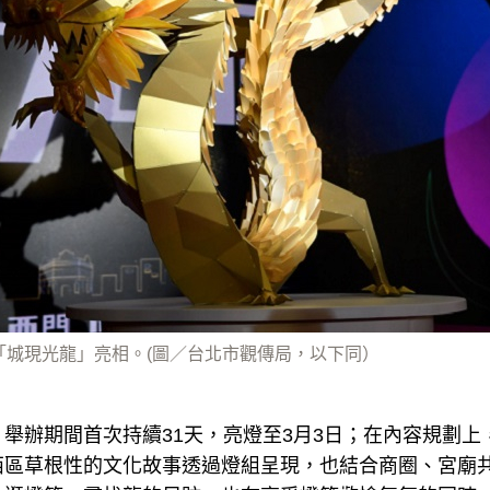
燈「城現光龍」亮相。(圖／台北市觀傳局，以下同）
舉辦期間首次持續31天，亮燈至3月3日；在內容規劃上
西區草根性的文化故事透過燈組呈現，也結合商圈、宮廟