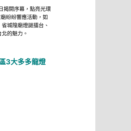
2日揭開序幕，點亮光環
宮廟紛紛響應活動，如
、省城隍廟燈謎擂台、
台北的魅力。
區3大多多龍燈