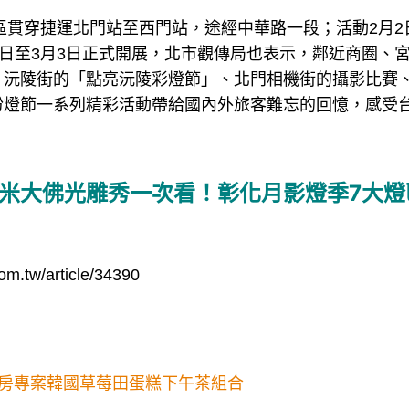
燈區貫穿捷運北門站至西門站，途經中華路一段；活動2月
7日至3月3日正式開展，北市觀傳局也表示，鄰近商圈、
、沅陵街的「點亮沅陵彩燈節」、北門相機街的攝影比賽
盼燈節一系列精彩活動帶給國內外旅客難忘的回憶，感受
2米大佛光雕秀一次看！彰化月影燈季7大燈
om.tw/article/34390
房專案韓國草莓田蛋糕下午茶組合