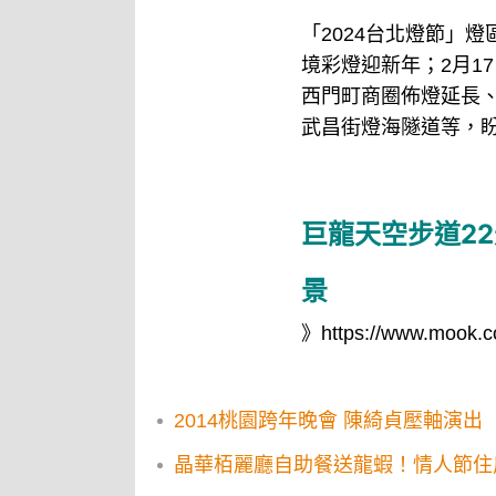
「2024台北燈節」
境彩燈迎新年；2月1
西門町商圈佈燈延長
武昌街燈海隧道等，
巨龍天空步道2
景
》
https://www.mook.c
2014桃園跨年晚會 陳綺貞壓軸演出
晶華栢麗廳自助餐送龍蝦！情人節住