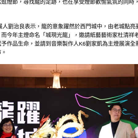
北逛燈節，尋找龍的足跡，也在享受燈節歡愉氣氛的同時
策展人劉治良表示，龍的意象躍然於西門城中，由老城點亮
；而今年主燈命名「城現光龍」，邀請紙藝藝術家杜清祥
賦予作品生命，並請到音樂製作人K6劉家凱為主燈展演全
市。