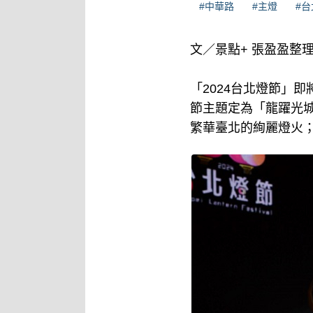
#中華路
#主燈
#
文／景點+ 張盈盈整
「2024台北燈節」
節主題定為「龍躍光
繁華臺北的絢麗燈火