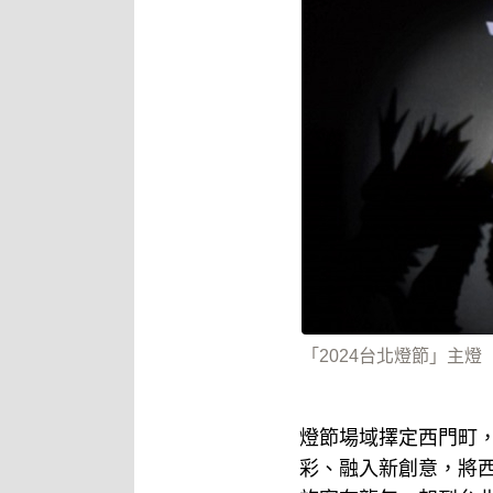
「2024台北燈節」主
燈節場域擇定西門町，
彩、融入新創意，將