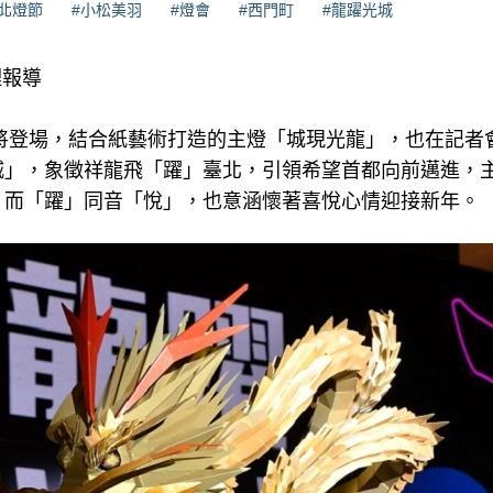
台北燈節
#小松美羽
#燈會
#西門町
#龍躍光城
理報導
即將登場，結合紙藝術打造的主燈「城現光龍」，也在記者
城」，象徵祥龍飛「躍」臺北，引領希望首都向前邁進，
；而「躍」同音「悅」，也意涵懷著喜悅心情迎接新年。