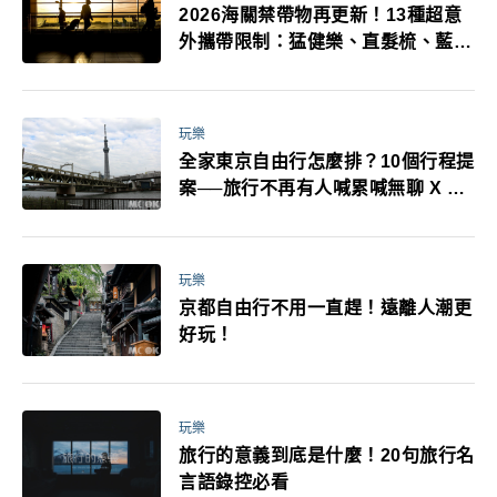
2026海關禁帶物再更新！13種超意
外攜帶限制：猛健樂、直髮梳、藍牙
耳機、暖暖包都有事！最高還罰百
萬！注意事項一次看！
玩樂
全家東京自由行怎麼排？10個行程提
案──旅行不再有人喊累喊無聊 X 爸
媽小孩都能找到喜歡的好玩法！
玩樂
京都自由行不用一直趕！遠離人潮更
好玩！
玩樂
旅行的意義到底是什麼！20句旅行名
言語錄控必看