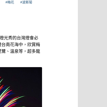
#梅花
#波斯菊
燈光秀的台灣燈會必
浸台南花海中，欣賞梅
琵鷺、溫泉等，超多龍