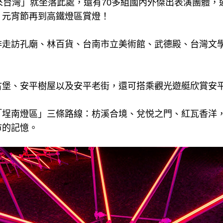
來台灣」就坐落此處，還有70多組國內外傑出表演團體，
，元宵節再到高鐵燈區賞燈！
排走訪孔廟、林百貨、台南市立美術館、武德殿、台灣文
古堡、安平樹屋以及安平老街，還可搭乘觀光遊艇欣賞安
「埕南燈區」三條路線：枋溪合境、兌悦之門、紅瓦香洋
市的記憶。