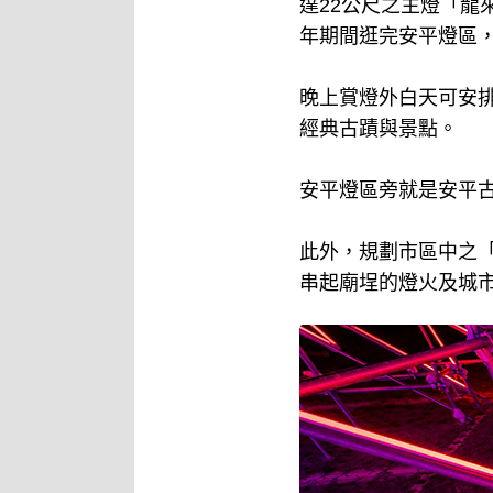
達22公尺之主燈「龍
年期間逛完安平燈區
晚上賞燈外白天可安
經典古蹟與景點。
安平燈區旁就是安平
此外，規劃市區中之
串起廟埕的燈火及城