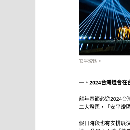
安平燈區。
一、2024台灣燈會在台
龍年春節必遊2024
二大燈區，「安平燈區
假日時段也有安排展演