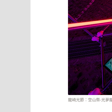
龍崎光節：空山祭-光夢