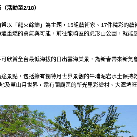
（活動至2/18）
祭以「龍火餘燼」為主題，15組藝術家、17件精彩的藝
餘燼重燃的勇氣與可能，前往龍崎區的虎形山公園，就能
亭可欣賞全台最低海拔的日出雲海美景，為新春帶來新氣
沿途景點，包括擁有獨特月世界景觀的牛埔泥岩水土保持
高地及草山月世界，還有關廟區的新光里彩繪村、大潭埤