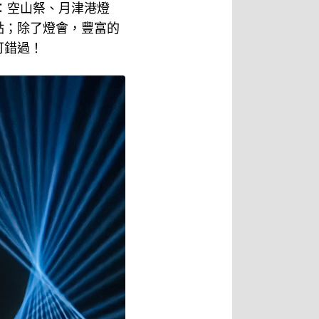
：空山祭、月津港燈
點；除了燈會，豐富的
可錯過！