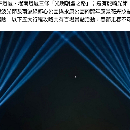
安平燈區、埕南燈區三條「光明朝聖之路」；還有龍崎光節
營波光節及南瀛綠都心公園與永康公園的龍年應景花卉妝
體驗！以下五大行程攻略共有百場景點活動，春節走春不