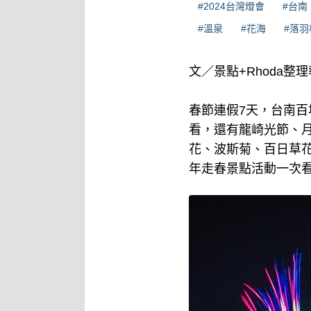
#2024台灣燈會
#台南
#溫泉
#花海
#落羽
文／景點+Rhoda整
春節連假7天，台南
看，還有龍崎光節、
花、波斯菊、百日草
年走春景點活動一次