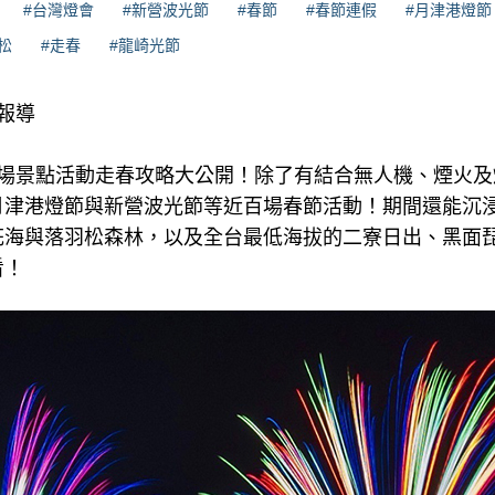
#台灣燈會
#新營波光節
#春節
#春節連假
#月津港燈節
松
#走春
#龍崎光節
理報導
百場景點活動走春攻略大公開！除了有結合無人機、煙火及
月津港燈節與新營波光節等近百場春節活動！期間還能沉
花海與落羽松森林，以及全台最低海拔的二寮日出、黑面
看！