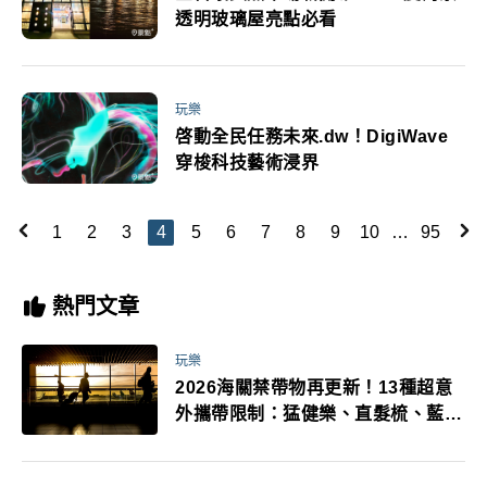
透明玻璃屋亮點必看
玩樂
啓動全民任務未來.dw！DigiWave
穿梭科技藝術浸界
1
2
3
4
5
6
7
8
9
10
…
95
熱門文章
玩樂
2026海關禁帶物再更新！13種超意
外攜帶限制：猛健樂、直髮梳、藍牙
耳機、暖暖包都有事！最高還罰百
萬！注意事項一次看！