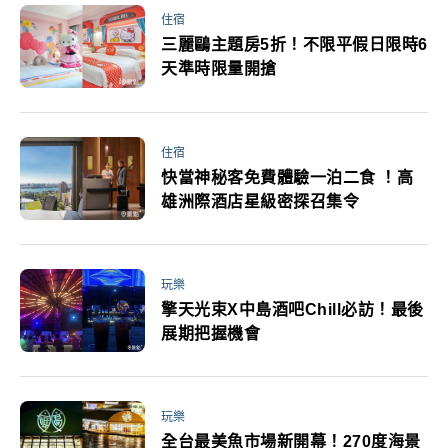
住宿
三麗鷗主題房5折！不限平假日限時6
天準時限量開搶
住宿
快當神秘客免費體驗一泊二食 ！高
雄洲際酒店星級密探召集令
玩樂
擎天光束X中島酒吧Chill必訪！最後
展期把握機會
玩樂
全台最美魚市場新開幕！270度海景