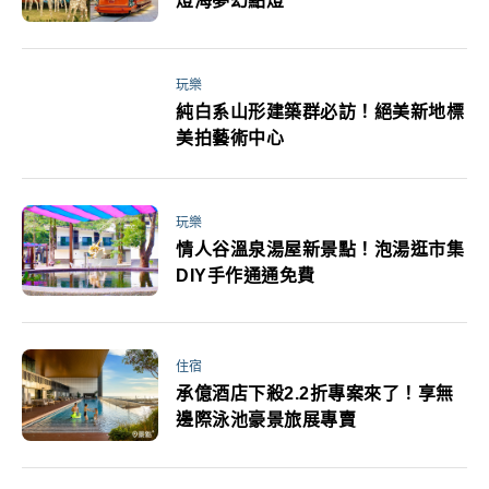
燈海夢幻點燈
玩樂
純白系山形建築群必訪！絕美新地標
美拍藝術中心
玩樂
情人谷溫泉湯屋新景點！泡湯逛市集
DIY手作通通免費
住宿
承億酒店下殺2.2折專案來了！享無
邊際泳池豪景旅展專賣