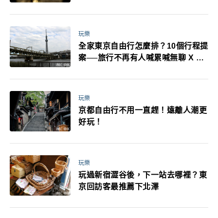
耳機、暖暖包都有事！最高還罰百
萬！注意事項一次看！
玩樂
全家東京自由行怎麼排？10個行程提
案──旅行不再有人喊累喊無聊 X 爸
媽小孩都能找到喜歡的好玩法！
玩樂
京都自由行不用一直趕！遠離人潮更
好玩！
玩樂
玩過新宿澀谷後，下一站去哪裡？東
京回訪客最推薦下北澤