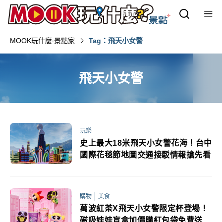
MOOK玩什麼‧景點家
Tag：飛天小女警
飛天小女警
玩樂
史上最大18米飛天小女警花海！台中
國際花毯節地圖交通接駁情報搶先看
購物
美食
萬波紅茶X飛天小女警限定杯登場！
磁吸娃娃盲盒加價購紅包袋免費送