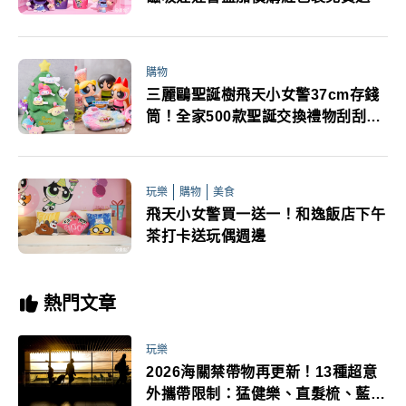
購物
三麗鷗聖誕樹飛天小女警37cm存錢
筒！全家500款聖誕交換禮物刮刮樂
開賣
玩樂
購物
美食
飛天小女警買一送一！和逸飯店下午
茶打卡送玩偶週邊
熱門文章
玩樂
2026海關禁帶物再更新！13種超意
外攜帶限制：猛健樂、直髮梳、藍牙