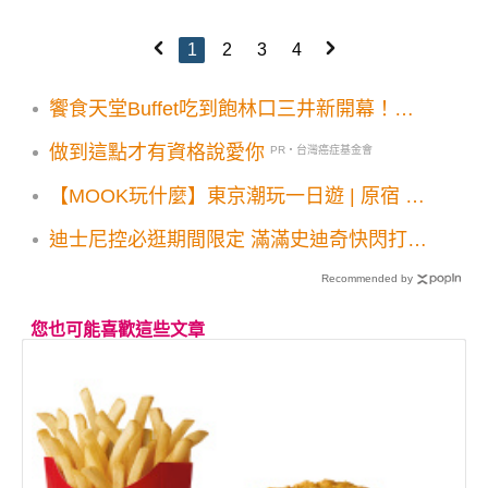
1
2
3
4
饗食天堂Buffet吃到飽林口三井新開幕！雪
蟹腳鮑魚12道限定新菜登場
做到這點才有資格說愛你
PR・台灣癌症基金會
【MOOK玩什麼】東京潮玩一日遊 | 原宿 澀
谷自由行攻略：從明治神宮森呼吸到澀谷天
迪士尼控必逛期間限定 滿滿史迪奇快閃打卡
空夜景
店
Recommended by
您也可能喜歡這些文章