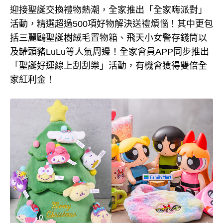
迎接聖誕交換禮物熱潮，全家推出「全家嗨派對」
活動，精選超過500項好物解決送禮煩惱！其中更包
括三麗鷗聖誕樹絨毛置物箱、飛天小女警存錢筒以
及罐頭豬LuLu等人氣周邊！全家會員APP同步推出
「聖誕好運線上刮刮樂」活動，有機會獲得雙倍全
家紅利金！