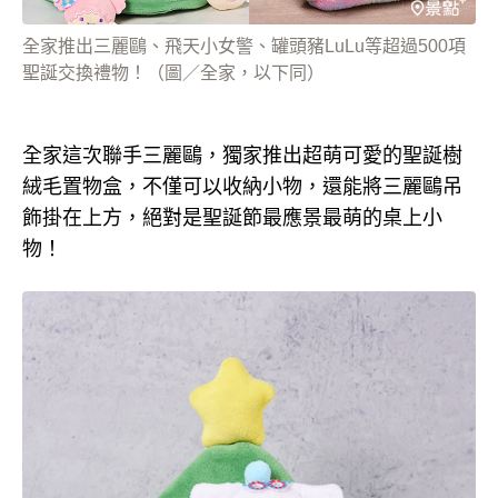
全家推出三麗鷗、飛天小女警、罐頭豬LuLu等超過500項
聖誕交換禮物！（圖／全家，以下同）
全家這次聯手三麗鷗，獨家推出超萌可愛的聖誕樹
絨毛置物盒，不僅可以收納小物，還能將三麗鷗吊
飾掛在上方，絕對是聖誕節最應景最萌的桌上小
物！