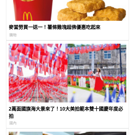
麥當勞買一送一！薯條雞塊超佛優惠吃起來
購物
2萬面國旗海大景來了！10大美拍範本雙十國慶年度必
拍
國內