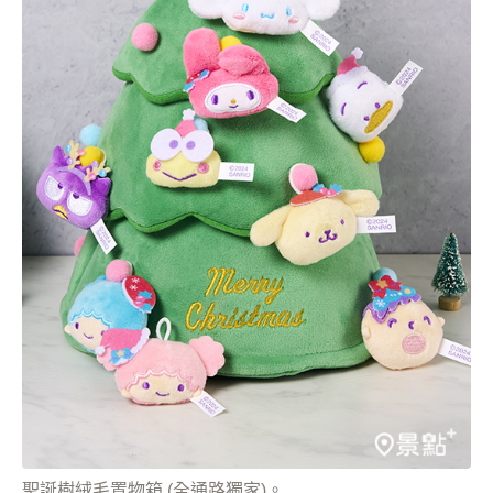
聖誕樹絨毛置物箱 (全通路獨家)。