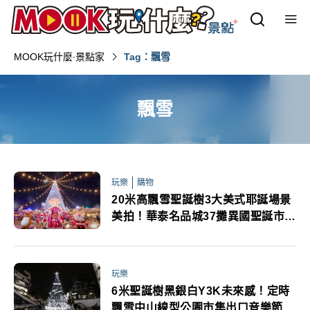
MOOK玩什麼‧景點家
Tag：飄雪
飄雪
玩樂
購物
20米高飄雪聖誕樹3大美式耶誕場景
美拍！華泰名品城37攤異國聖誕市集
大遊行必追
玩樂
6米聖誕樹黑銀白Y3K未來感！定時
飄雪中山線型公園市集出口音樂節冬