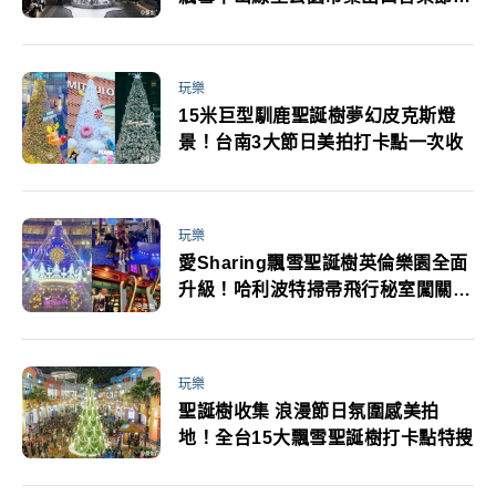
日必玩
玩樂
15米巨型馴鹿聖誕樹夢幻皮克斯燈
景！台南3大節日美拍打卡點一次收
玩樂
愛Sharing飄雪聖誕樹英倫樂園全面
升級！哈利波特掃帚飛行秘室闖關披
頭四倫敦景點打卡實景超美
玩樂
聖誕樹收集 浪漫節日氛圍感美拍
地！全台15大飄雪聖誕樹打卡點特搜