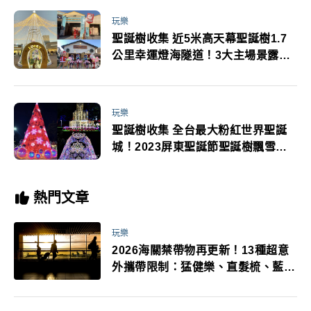
玩樂
聖誕樹收集 近5米高天幕聖誕樹1.7
公里幸運燈海隧道！3大主場景露天
飄雪41攤聖誕市集必玩
玩樂
聖誕樹收集 全台最大粉紅世界聖誕
城！2023屏東聖誕節聖誕樹飄雪場
景夢幻必訪
熱門文章
玩樂
2026海關禁帶物再更新！13種超意
外攜帶限制：猛健樂、直髮梳、藍牙
耳機、暖暖包都有事！最高還罰百
萬！注意事項一次看！