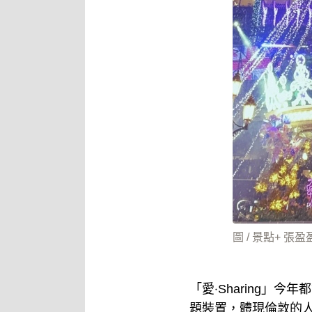
圖 / 景點+ 張
「愛‧Sharing
題裝置，體現倫敦的人