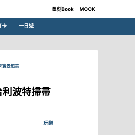
墨刻Book
MOOK
打卡
一日遊
卡實景超美
哈利波特掃帚
玩樂