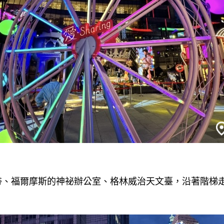
帚、福爾摩斯的神祕辦公室、格林威治天文臺，沿著階梯走