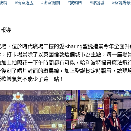
波特
#密室逃脫
#密室闖關
#披頭四
#耶誕城
#聖誕場景
理報導
場，位於時代廣場二樓的愛Sharing聖誕造景今年全面升
雪，打卡場景除了以英國倫敦這個城市為主題，每一座場
驗加上拍照花一下午時間都有可能，哈利波特掃帚魔法飛行
景復刻了唱片封面的斑馬線，加上聖誕樹定時飄雪，讓現
誕歡樂氣氛不能少了這一站！