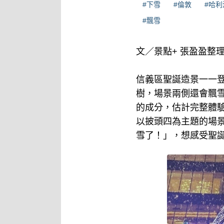
#下雪
#倫敦
#哈利
#飄雪
文／景點+ 張盈盈整
信義區聖誕造景一一登
樹，場景兩側還會飄
的成分，估計完整體
以披頭四為主題的場
雪了！」，想感受聖