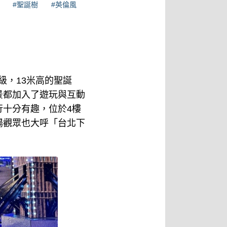
#聖誕樹
#英倫風
級，13米高的聖誕
景都加入了遊玩與互動
十分有趣，位於4樓
場觀眾也大呼「台北下