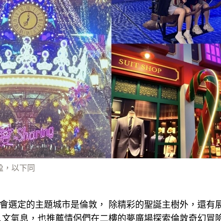
盈盈，以下同
」今年都會選定的主題城市是倫敦， 除精彩的聖誕主樹外，還
文氣息，也推薦情侶們在二樓的夢廣場探索倫敦奇幻冒險