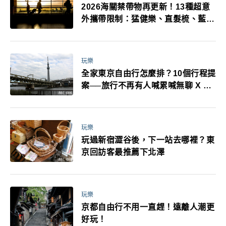
2026海關禁帶物再更新！13種超意
外攜帶限制：猛健樂、直髮梳、藍牙
耳機、暖暖包都有事！最高還罰百
萬！注意事項一次看！
玩樂
全家東京自由行怎麼排？10個行程提
案──旅行不再有人喊累喊無聊 X 爸
媽小孩都能找到喜歡的好玩法！
玩樂
玩過新宿澀谷後，下一站去哪裡？東
京回訪客最推薦下北澤
玩樂
京都自由行不用一直趕！遠離人潮更
好玩！