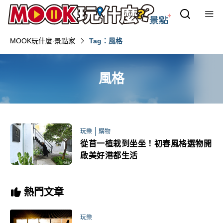
MOOK玩什麼‧景點家
Tag：風格
風格
玩樂
購物
從苜一植栽到坐坐！初春風格選物開
啟美好港都生活
熱門文章
玩樂