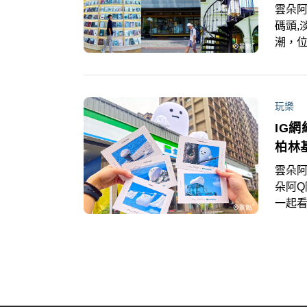
雲朵阿
碼頭,
潮，
景，
鬆。
玩樂
IG
柏林
雲朵阿
朵阿
一起看
攜手視
阿Q
大家
家林
獲得限