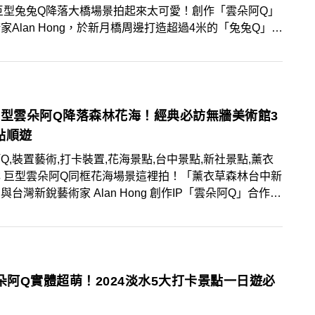
巨型兔兔Q降落大橋場景拍起來太可愛！創作「雲朵阿Q」
家Alan Hong，於新月橋周邊打造超過4米的「兔兔Q」氣
置，旅人不僅能在白天捕捉藍天同框畫面，還能在夜晚捕捉
美景，快將3大美拍亮點筆記起來，把握展期前往打卡！
巨型雲朵阿Q降落森林花海！經典必訪無牆美術館3
點順遊
Q,裝置藝術,打卡裝置,花海景點,台中景點,新社景點,薰衣
 巨型雲朵阿Q同框花海場景這裡拍！「薰衣草森林台中新
與台灣新銳藝術家 Alan Hong 創作IP「雲朵阿Q」合作，
打造3米雲朵阿Q氣偶裝置，快將3大順遊景點筆記起來，
活動期間前往賞景拍美照！
雲朵阿Q實體超萌！2024淡水5大打卡景點一日遊必