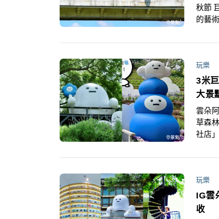
秋節 
的藝術
偶裝
光雕
玩樂
3米
大景
雲朵阿
草森林
社店」
於園內
把握
玩樂
IG
收