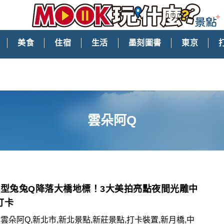
美食
住宿
生活
墨刻圖書
東京
雲朵阿Q
巨型兔兔Q降落大橋地標！3大美拍亮點夜間光雕中
打卡
,雲朵阿Q,新北市,新北景點,新莊景點,打卡裝置,新月橋,中