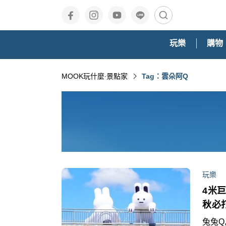
玩樂
購物
MOOK玩什麼‧景點家
Tag：雲朵阿Q
玩樂
4米
秋必
兔兔Q