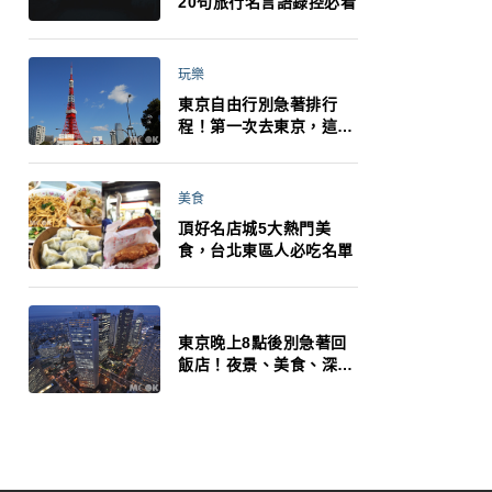
20句旅行名言語錄控必看
玩樂
東京自由行別急著排行
程！第一次去東京，這10
件事更重要
美食
頂好名店城5大熱門美
食，台北東區人必吃名單
東京晚上8點後別急著回
飯店！夜景、美食、深夜
玩法一次整理，東京人的
夜生活才正要開始