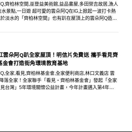
Q,齊柏林空間,巫登益美術館,益品書屋,多田榮吉故居,漁人
淡水景點,一日遊 超可愛的雲朵阿Q在IG上掀起一波打卡熱
位於淡水的「齊柏林空間」也有趴在屋頂上的雲朵阿Q造
景編再介紹4個好拍好玩的景點，推薦到淡水一日遊走走放
網紅雲朵阿Q趴全家屋頂！明信片免費送 攜手看見齊
基金會打造街角環境教育基地
Q,全家,看見,齊柏林基金會,全家便利商店,林口文義店 雲
Q降落全家！全家聯手「看見・齊柏林基金會」發起「全家
見台灣」5年環境關懷公益計畫，今年計畫邁入第4年，
覺藝術家Alan Hong，推出網紅雲朵阿Q環島活動，透過
在天空俯瞰的視角，就像當年齊導在直升機上的角度，帶領
看見美麗台灣。已結束環島行程的阿Q，今天正式降落於全
口文義店屋頂，粉絲們把握機會前往朝聖拍照打卡，有機會
量阿Q明信片！