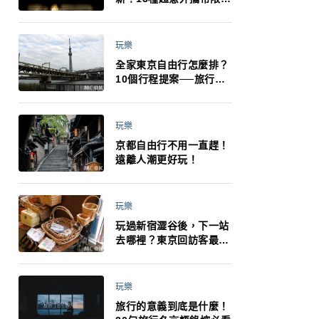
制：猛健樂、直髮梳、藍
牙耳機、暖暖包都有事！
最高還罰百萬！注意事項
玩樂
一次看！
全家東京自由行怎麼排？
10個行程提案──旅行不
再有人喊累喊無聊 X 爸媽
小孩都能找到喜歡的好玩
法！
玩樂
京都自由行不用一直趕！
遠離人潮更好玩！
玩樂
玩過新宿澀谷後，下一站
去哪裡？東京回訪客最推
薦下北澤
玩樂
旅行的意義到底是什麼！