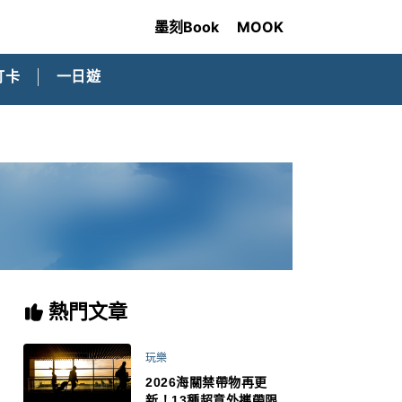
墨刻Book
MOOK
打卡
一日遊
熱門文章
玩樂
2026海關禁帶物再更
新！13種超意外攜帶限