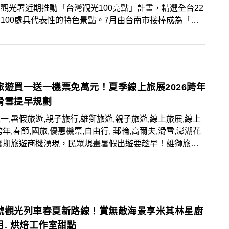
觀光署近期推動「台灣觀光100亮點」計畫，精選全台22
100處具代表性的特色景點。7月由台南市接棒成為「環
Party」活動主打城市，以「玩轉台南・百樣精采」為主
系列活動，規劃6條套裝路線、共42梯次亮點遊程，並同
出4條自由行建議路線，其中一條更榮獲「台灣旅遊大賞
。古都魅力綻放，夏日行程首選台南。
旅遊買一送一機票免萬元！夏季線上旅展2026跨年
滑雪提早規劃
一,暑假旅遊,親子旅行,雄獅旅遊,親子旅遊,線上旅展,線上
跨年,春節,國旅,優惠機票,自由行, 郵輪,高爾夫,滑雪,澎湖花
至5月30日舉辦夏季線上旅展，祭出包括「短線最低免萬
、「長線最低6折起」、「國旅買一送一」等超值商品，還
暑期最高折３千」、「春節最高折5千」、「出國跨年最高
5」等優惠，消費滿額再抽「不限航點1元機票」！
號觀光列車春夏新路線！賞無敵海景享米其林星廚
月. 烘焙工作室甜點