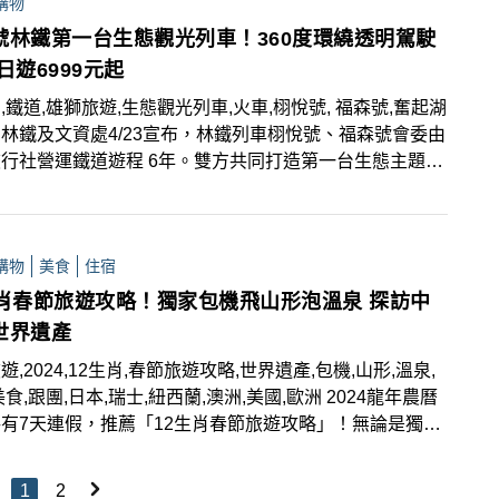
購物
超值親子香港豐富之旅！
號林鐵第一台生態觀光列車！360度環繞透明駕駛
日遊6999元起
,鐵道,雄獅旅遊,生態觀光列車,火車,栩悅號, 福森號,奮起湖
林鐵及文資處4/23宣布，林鐵列車栩悅號、福森號會委由
行社營運鐵道遊程 6年。雙方共同打造第一台生態主題觀
「栩悅號」，從嘉義站行駛至奮起湖站，5/24正式啟航，
號預計 6、7月加入營運，7月阿里山會全線通車。雄獅旅
出「栩悅號」遊程，不但打造五感體驗、高規格導覽服務及
購物
美食
住宿
家路線，還提供入住全新「嘉義福容voco酒店」，二日
999元起，即日起正式開賣！
生肖春節旅遊攻略！獨家包機飛山形泡溫泉 探訪中
世界遺產
遊,2024,12生肖,春節旅遊攻略,世界遺產,包機,山形,溫泉,
美食,跟團,日本,瑞士,紐西蘭,澳洲,美國,歐洲 2024龍年農曆
有7天連假，推薦「12生肖春節旅遊攻略」！無論是獨家
飛山形泡溫泉、探訪中南美世界遺產或是當皇帝吃韓國宮廷
讓2024年的開始就玩出好兆頭！
1
2