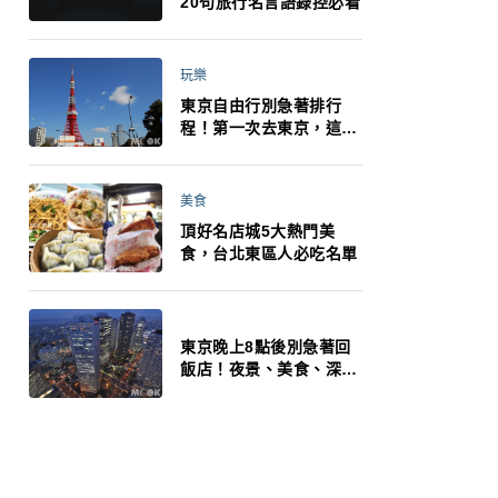
20句旅行名言語錄控必看
玩樂
東京自由行別急著排行
程！第一次去東京，這10
件事更重要
美食
頂好名店城5大熱門美
食，台北東區人必吃名單
東京晚上8點後別急著回
飯店！夜景、美食、深夜
玩法一次整理，東京人的
夜生活才正要開始