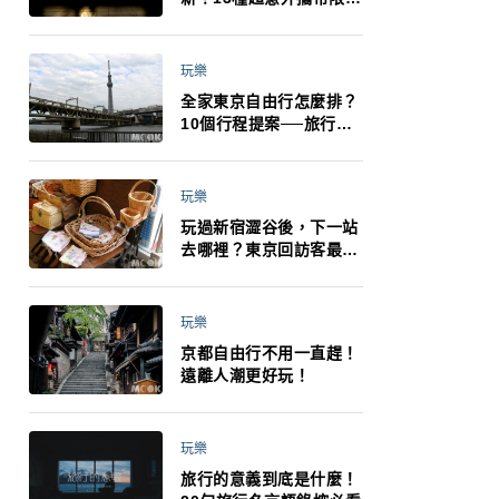
制：猛健樂、直髮梳、藍
牙耳機、暖暖包都有事！
最高還罰百萬！注意事項
玩樂
一次看！
全家東京自由行怎麼排？
10個行程提案──旅行不
再有人喊累喊無聊 X 爸媽
小孩都能找到喜歡的好玩
法！
玩樂
玩過新宿澀谷後，下一站
去哪裡？東京回訪客最推
薦下北澤
玩樂
京都自由行不用一直趕！
遠離人潮更好玩！
玩樂
旅行的意義到底是什麼！