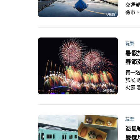
交通部
縣市、
島月月
題推出
步推
獎」
玩樂
暑假
春節
買一送
旅展,
火節 暑期旅遊商機湧現，民眾規畫暑假出遊要趁早！雄獅旅遊
即日起
元」
有「
折1萬
玩樂
海風
嚴選