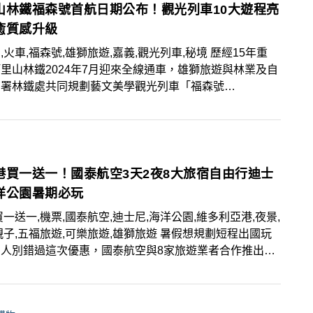
山林鐵福森號首航日期公布！觀光列車10大遊程亮
癒質感升級
,火車,福森號,雄獅旅遊,嘉義,觀光列車,秘境 歷經15年重
里山林鐵2024年7月迎來全線通車，雄獅旅遊與林業及自
育署林鐵處共同規劃藝文美學觀光列車「福森號
mosensis」，於7月28日正式啟航。雄獅也特別規劃獨家路
題活動，打造森林餐桌體驗，相關遊程於7/3正式開賣，
亮點、行程路線一次看！
港買一送一！國泰航空3天2夜8大旅宿自由行迪士
洋公園暑期必玩
買一送一,機票,國泰航空,迪士尼,海洋公園,維多利亞港,夜景,
親子,五福旅遊,可樂旅遊,雄獅旅遊 暑假想規劃短程出國玩
的人別錯過這次優惠，國泰航空與8家旅遊業者合作推出
手牽大手，嗨玩香港三天兩夜自由行」套裝產品，兩人成
機票買一送一，機票由香港國際機場贊助第二人免費機票，
家旅行社、飯店推出自由行機+酒套裝，趁著暑假，規劃