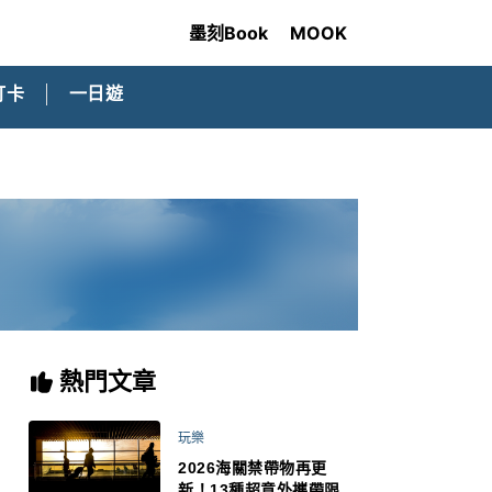
墨刻Book
MOOK
打卡
一日遊
熱門文章
玩樂
2026海關禁帶物再更
新！13種超意外攜帶限