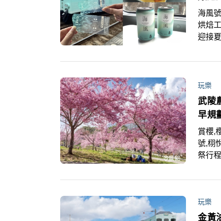
海風號
烘焙工
迎接
受好
返路
里車
驗，
玩樂
客帶來
武陵
時於
早規
賞櫻,
號,栩
祭行
櫻必
高山櫻
期間
玩樂
每人4
北以及
金黃