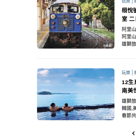
玩樂
一趟
栩悅
室 二
阿里山
阿里山
雄獅旅
光列車
而福森
遊推
玩樂
全新獨
遊6,
12
南美
雄獅旅
韓國,
春節共
包機
饗宴，