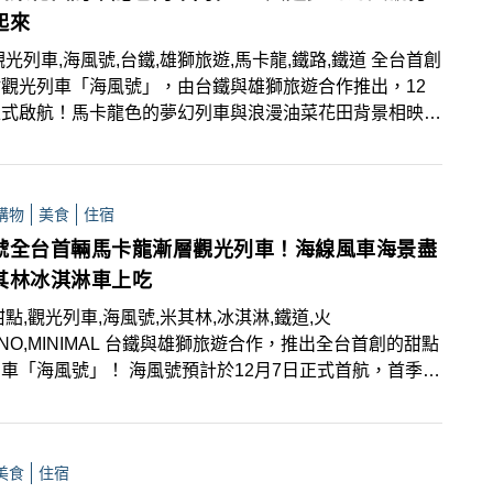
季，每人44,900元起，趕快參考安排！
起來
觀光列車,海風號,台鐵,雄獅旅遊,馬卡龍,鐵路,鐵道 全台首創
觀光列車「海風號」，由台鐵與雄獅旅遊合作推出，12
正式啟航！馬卡龍色的夢幻列車與浪漫油菜花田背景相映成
成為遊客拍照打卡的焦點。以下推薦6大可拍攝夢幻海風號
的景點，抓住美麗瞬間追起來！
購物
美食
住宿
號全台首輛馬卡龍漸層觀光列車！海線風車海景盡
其林冰淇淋車上吃
甜點,觀光列車,海風號,米其林,冰淇淋,鐵道,火
MAL 台鐵與雄獅旅遊合作，推出全台首創的甜點
車「海風號」！ 海風號預計於12月7日正式首航，首季路
返於新竹至台中的海線路段，沿途停靠新埔、大甲、後龍等
車站，並提供專屬甜點、紀念車票及禮品。即日起可於雄獅
官網預訂搭乘！
美食
住宿