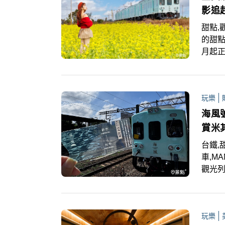
海櫻花
影追
甜點,
的甜點
月起
趣，
身影
玩樂
海風
賞米
台鐵,
車,MANO,MINI
觀光列
線往
特色
旅遊
玩樂