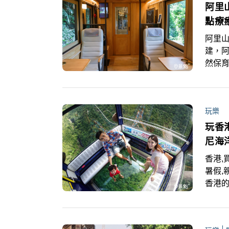
阿里
點療
阿里山
建，阿
然保
For
線與主
更多
玩樂
玩香
尼海
香港,
暑假,
香港
「小
行，
更與8