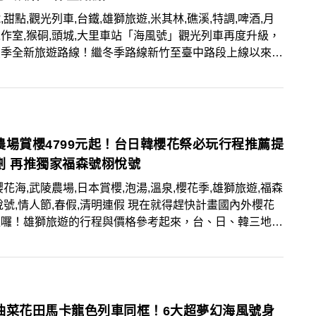
,甜點,觀光列車,台鐵,雄獅旅遊,米其林,礁溪,特調,啤酒,月
作室,猴硐,頭城,大里車站「海風號」觀光列車再度升級，
夏季全新旅遊路線！繼冬季路線新竹至臺中路段上線以來廣
評，本次特別延伸至北臺灣沿海鐵路，規劃南港至宜蘭的往
線，沿途欣賞太平洋與龜山島風光，並停靠猴硐、頭城、大
站，深度體驗在地小鎮人文風情。為提升甜點列車服務體
本季攜手米其林星廚指定烘焙坊打造海風號限定甜點，為旅
味覺與視覺的雙重享受。「海風號」將於3月11日上午10
農場賞櫻4799元起！台日韓櫻花祭必玩行程推薦提
雄獅旅遊官網正式開賣。
劃 再推獨家福森號栩悅號
櫻花海,武陵農場,日本賞櫻,泡湯,溫泉,櫻花季,雄獅旅遊,福森
悅號,情人節,春假,清明連假 現在就得趕快計畫國內外櫻花
程囉！雄獅旅遊的行程與價格參考起來，台、日、韓三地賞
遊路線都有，還推薦搭乘獨家「福森號」、「栩悅號」欣賞
花美景，西洋情人節檔期武陵農場行程於2月13日至15日
推出限定活動，不僅能體驗日式浴衣，還有現場民歌演唱，
,799元起。國外則推薦日本獨家櫻花樹下野餐企劃、或東
北海道地區的賞櫻名所、韓國的EWORLD夜櫻慶典及鎮
油菜花田馬卡龍色列車同框！6大超夢幻海風號身